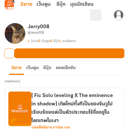
ข้ามไปยังเนื้อหาหลัก
นิยาย
เว็บตูน
อีบุ๊ก
มุมนักเขียน
Jerry008
@Jerry008
1
นิยาย
0
เว็บตูน
0
อีบุ๊ก
1
คนติดตาม
นิยาย
เว็บตูน
อีบุ๊ก
คอลเล็กชัน
นามปากกา
[ Fic Solo leveling X The eminence
in shadow] เกิดใหม่ทั้งทีเป็นซองจินวูไป
เรียบร้อยแต่เป็นตัวประกอบไร้ชื่ออยู่ใน
โลกเทพในเงา
แฟนฟิคนิยาย การ์ตูน เกม