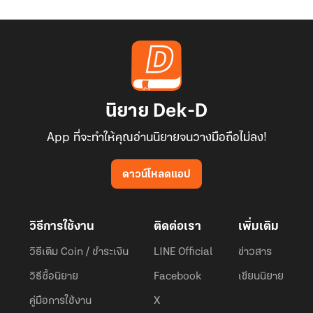
เป็น
ตัวประกอบ
ไร้
ชื่อ
อยู่
ใน
โลก
นิยาย Dek-D
เทพ
App ที่จะทำให้คุณอ่านนิยายจนวางมือถือไม่ลง!
ใน
เงา
ดาวน์โหลดแอป
วิธีการใช้งาน
ติดต่อเรา
เพิ่มเติม
วิธีเติม Coin / ชำระเงิน
LINE Official
ข่าวสาร
วิธีซื้อนิยาย
Facebook
เขียนนิยาย
คู่มือการใช้งาน
X