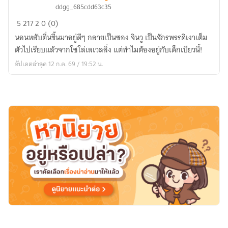
[
ddgg_685cdd63c35
Fic
5
217
2
0 (0)
Solo
นอนหลับตื่นขึ้นมาอยู่ดีๆ กลายเป็นซอง จินวู เป็นจักรพรรดิเงาเต็ม
leveling
ตัวไปเรียบแล้วจากโซโล่เลเวลลิ่ง แต่ทำไมต้องอยู่กับเด็กเบียวนี้!
X
The
อัปเดตล่าสุด 12 ก.ค. 69 / 19:52 น.
eminence
in
shadow]
เกิด
ใหม่
ทั้งที
เป็น
ซอง
จิ
นวู
ไป
เรียบร้อย
แต่