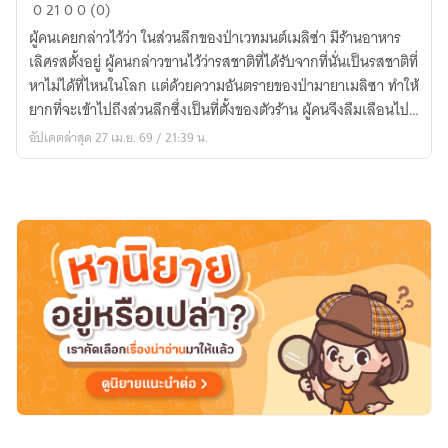
ร้าน
0
21
0
0 (0)
อาหาร1ดาว
ผู้คนเคยกล่าวไว้ว่า ในส่วนลึกของป่าเวทมนต์เมลิซ่า มีร้านอาหาร
แห่ง
เลิศรสตั้งอยู่ ผู้คนกล่าวขานไว้ว่ารสชาติที่ได้รับจากที่นั่นเป็นรสชาติที่
ป่า
หาไม่ได้ที่ไหนในโลก แต่ด้วยความอันตรายของป่ามายาเมลิซา ทำให้
มายา
ยากที่จะเข้าไปถึงส่วนลึกซึ่งเป็นที่ตั้งของตัวร้าน ผู้คนจึงลืมเลือนไป
เม
ในที่สุด
อัปเดตล่าสุด 27 เม.ย. 69 / 21:39 น.
ลิซา