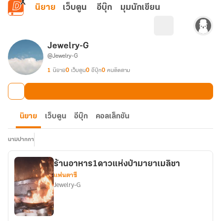
ข้ามไปยังเนื้อหาหลัก
นิยาย
เว็บตูน
อีบุ๊ก
มุมนักเขียน
Jewelry-G
@Jewelry-G
1
นิยาย
0
เว็บตูน
0
อีบุ๊ก
0
คนติดตาม
นิยาย
เว็บตูน
อีบุ๊ก
คอลเล็กชัน
นามปากกา
ร้านอาหาร1ดาวแห่งป่ามายาเมลิซา
แฟนตาซี
Jewelry-G