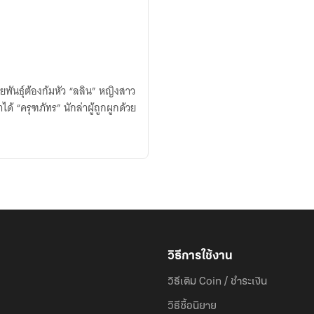
้มหัว “ลลิน” หญิงสาว
ูกด้วย
วิธีการใช้งาน
วิธีเติม Coin / ชำระเงิน
วิธีซื้อนิยาย