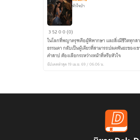
หัวใจป่า
อัคนี
3
52
0
0 (0)
เหนือ
ในโลกที่พญาครุฑคือผู้พิพากษา และสิ่งมีชีวิตทุกสายพันธุ์ต้องก
ดาว
ธรรมดา กลับเป็นผู้เดียวที่สามารถปลดพันธะของเขาได้ “ครุฑภัทร” นักล่าผู้ถูกผ
คำสาป ต้องเลือกระหว่างหน้าที่หรือหัวใจ
อัปเดตล่าสุด 19 เม.ย. 69 / 06:06 น.