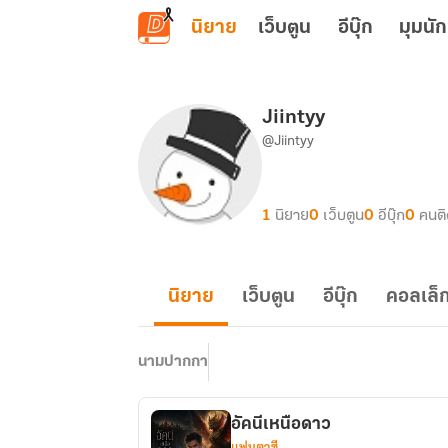
ข้ามไปยังเนื้อหาหลัก
นิยาย
เว็บตูน
อีบุ๊ก
มุมนัก
Jiintyy
@Jiintyy
1
นิยาย
0
เว็บตูน
0
อีบุ๊ก
0
คนต
นิยาย
เว็บตูน
อีบุ๊ก
คอลเล็ก
นามปากกา
อัคนีเหนือดาว
แฟนตาซี