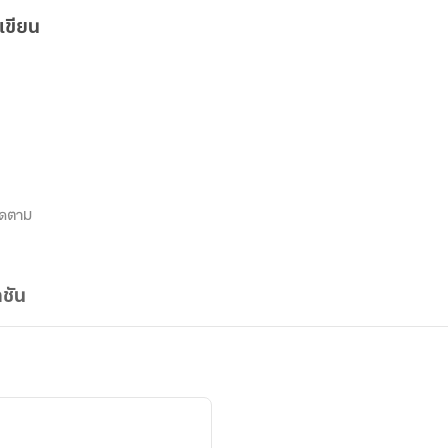
เขียน
ิดตาม
ชัน