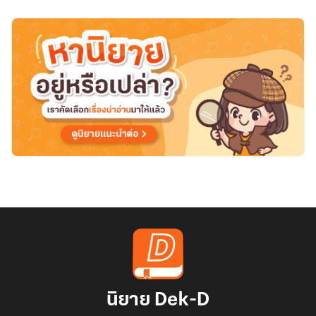
สาว
สวย
ที่
มี
ความ
ลับ
บาง
อย่าง
ที่
น้อง
รหัส
ไม่รู้
ได้
ยัง
ไง
นิยาย Dek-D