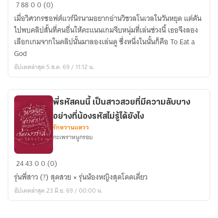
0
7
88
0
0 (0)
Red
เมื่อวิศวกรซอฟต์แวร์นิรนามอยากอ่านวิชวลโนเวลในวันหยุด แต่ดัน
Pill
ไปพบคลิปสั้นที่คนอื่นให้คะแนนเกมจีบหนุ่มที่เล่นช่วงนี้ เธอจึงลอง
⌈
เลือกเกมจากในคลิปนั้นมาลองเล่นดู ซึ่งหนึ่งในนั้นก็คือ To Eat a
To
God
Eat
อัปเดตล่าสุด 5 ส.ค. 69 / 11:12 น.
a
God
×
พี่รหัสคนนี้ เป็นสาวสวยที่มีความลับบาง
OC
อย่างที่น้องรหัสไม่รู้ได้ยังไง
⌋
รักหวานแหวว
กะเพราหนูกรอบ
พี่
24
43
0
0 (0)
รหัส
รุ่นพี่สาว (?) สุดสวย × รุ่นน้องหญิงสุดโดดเดี่ยว
คน
อัปเดตล่าสุด 23 มิ.ย. 69 / 00:00 น.
นี้
เป็น