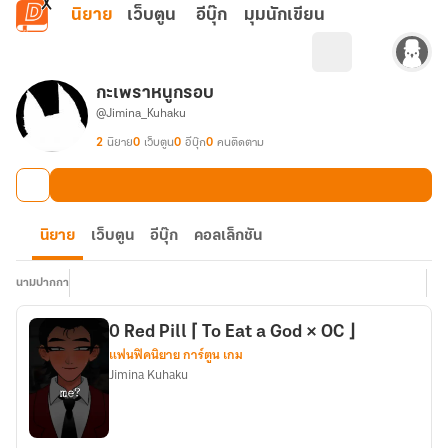
ข้ามไปยังเนื้อหาหลัก
นิยาย
เว็บตูน
อีบุ๊ก
มุมนักเขียน
กะเพราหนูกรอบ
@Jimina_Kuhaku
2
นิยาย
0
เว็บตูน
0
อีบุ๊ก
0
คนติดตาม
นิยาย
เว็บตูน
อีบุ๊ก
คอลเล็กชัน
นามปากกา
0 Red Pill ⌈ To Eat a God × OC ⌋
แฟนฟิคนิยาย การ์ตูน เกม
Jimina Kuhaku