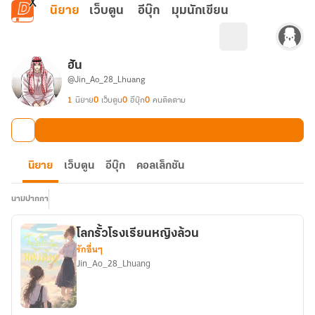
ข้ามไปยังเนื้อหาหลัก
นิยาย
เว็บตูน
อีบุ๊ก
มุมนักเขียน
ฮัน
@Jin_Ao_28_Lhuang
1
นิยาย
0
เว็บตูน
0
อีบุ๊ก
0
คนติดตาม
นิยาย
เว็บตูน
อีบุ๊ก
คอลเล็กชัน
นามปากกา
โลกรั้วโรงเรียนหญิงล้วน
รักอื่นๆ
Jin_Ao_28_Lhuang