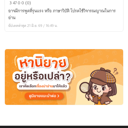
โลก
3
47
0
0 (0)
รั้ว
อาจมีการพูดที่รุนแรง หรือ ภาษาวิบัติ โปรดใช้วิจารณญาณในการ
โรงเรียน
อ่าน
หญิง
อัปเดตล่าสุด 21 มิ.ย. 69 / 16:49 น.
ล้วน