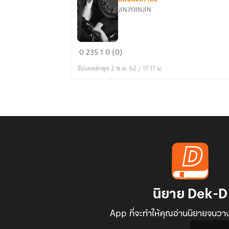
JINJYJINJIN
[BTS
0
235
1
0 (0)
X
อัปเดตล่าสุด 2 พ.ค. 62 / 17:17 น.
YOU]
Beast
Hunter
นิยาย Dek-D
App ที่จะทำให้คุณอ่านนิยายจนวาง