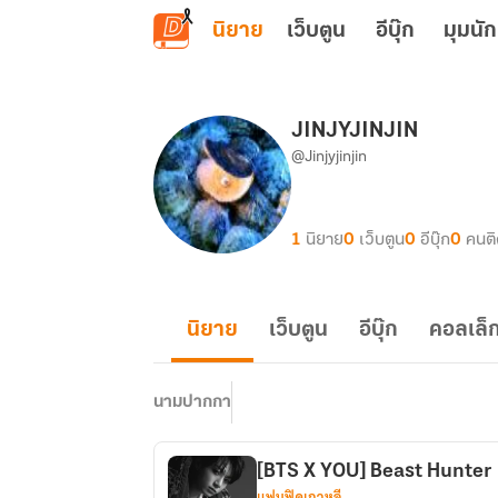
ข้ามไปยังเนื้อหาหลัก
นิยาย
เว็บตูน
อีบุ๊ก
มุมนัก
JINJYJINJIN
@Jinjyjinjin
1
นิยาย
0
เว็บตูน
0
อีบุ๊ก
0
คนต
นิยาย
เว็บตูน
อีบุ๊ก
คอลเล็ก
นามปากกา
[BTS X YOU] Beast Hunter
แฟนฟิคเกาหลี