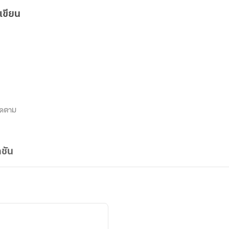
เขียน
ิดตาม
ชัน