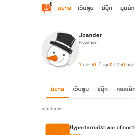
ข้ามไปยังเนื้อหาหลัก
นิยาย
เว็บตูน
อีบุ๊ก
มุมนัก
Joander
@Joander
1
นิยาย
0
เว็บตูน
0
อีบุ๊ก
0
คนต
นิยาย
เว็บตูน
อีบุ๊ก
คอลเล็ก
นามปากกา
Hyperterrorist war of
สงคราม