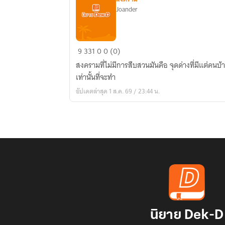
Joander
Hyperterrorist
9
331
0
0 (0)
war
สงครามที่ไม่มีการสืบสวนมันคือ จุดด่างที่มีแต่คน
of
เท่านั้นที่จะทำ
north
อัปเดตล่าสุด 1 ส.ค. 69 / 23:44 น.
Africa
นิยาย Dek-D