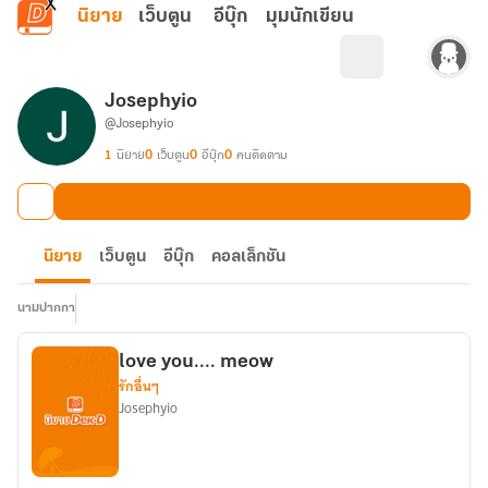
ข้ามไปยังเนื้อหาหลัก
นิยาย
เว็บตูน
อีบุ๊ก
มุมนักเขียน
Josephyio
@Josephyio
1
นิยาย
0
เว็บตูน
0
อีบุ๊ก
0
คนติดตาม
นิยาย
เว็บตูน
อีบุ๊ก
คอลเล็กชัน
นามปากกา
love you.... meow
รักอื่นๆ
Josephyio