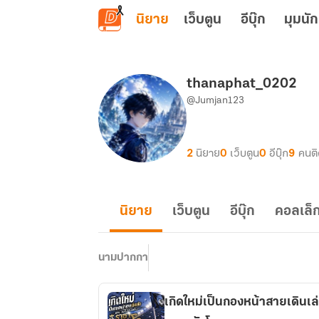
ข้ามไปยังเนื้อหาหลัก
นิยาย
เว็บตูน
อีบุ๊ก
มุมนัก
thanaphat_0202
@Jumjan123
2
นิยาย
0
เว็บตูน
0
อีบุ๊ก
9
คนต
นิยาย
เว็บตูน
อีบุ๊ก
คอลเล็ก
นามปากกา
เกิดใหม่เป็นกองหน้าสายเดินเล่