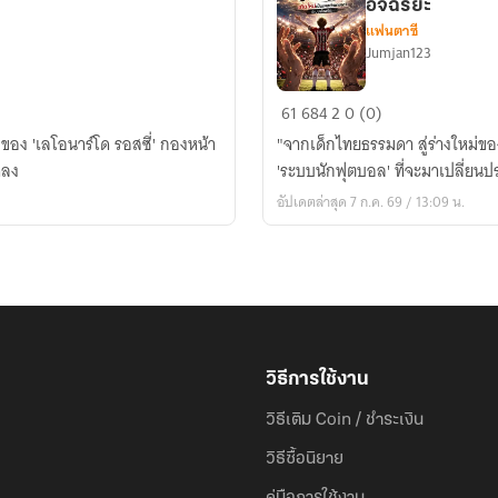
อัจฉริยะ
แฟนตาซี
Jumjan123
Reborn
61
684
2
0 (0)
to
งของ 'เลโอนาร์โด รอสซี่' กองหน้า
​"จากเด็กไทยธรรมดา สู่ร่างใหม่ขอ
Play:
ดลง
'ระบบนักฟุตบอล' ที่จะมาเปลี่ยนป
เกิด
อัปเดตล่าสุด 7 ก.ค. 69 / 13:09 น.
ใหม่
เป็น
เพล
ย์
เม
ก
เกอร์
วิธีการใช้งาน
ระบบ
วิธีเติม Coin / ชำระเงิน
อัจฉริยะ
วิธีซื้อนิยาย