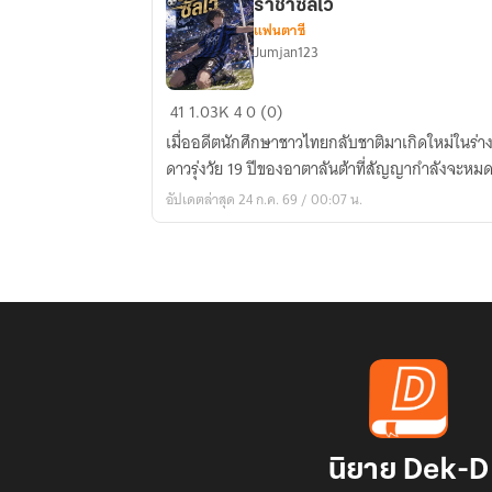
ราชาซัลโว
แฟนตาซี
Jumjan123
เกิด
41
1.03K
4
0 (0)
ใหม่
​เมื่ออดีตนักศึกษาชาวไทยกลับชาติมาเกิดใหม่ในร่า
เป็นก
ดาวรุ่งวัย 19 ปีของอาตาลันต้าที่สัญญากำลังจะหม
อง
อัปเดตล่าสุด 24 ก.ค. 69 / 00:07 น.
หน้า
สาย
เดิน
เล่น
แต่
ระบบ
สั่ง
ให้
ผม
เป็น
นิยาย Dek-D
ราชา