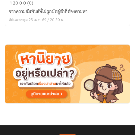
รัก
1
20
0
0 (0)
แรก
จากความสัมพันธ์ที่ไม่ผูกมัดสู่รักที่ต้องตามหา
ของ
อัปเดตล่าสุด 25 เม.ย. 69 / 20:30 น.
พุด
พิไล