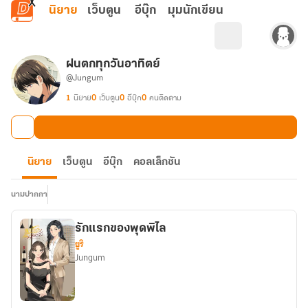
ข้ามไปยังเนื้อหาหลัก
นิยาย
เว็บตูน
อีบุ๊ก
มุมนักเขียน
ฝนตกทุกวันอาทิตย์
@Jungum
1
นิยาย
0
เว็บตูน
0
อีบุ๊ก
0
คนติดตาม
นิยาย
เว็บตูน
อีบุ๊ก
คอลเล็กชัน
นามปากกา
รักแรกของพุดพิไล
ยูริ
Jungum