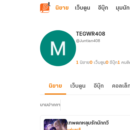
ข้ามไปยังเนื้อหาหลัก
นิยาย
เว็บตูน
อีบุ๊ก
มุมนัก
TEGWR408
@Juntian408
1
นิยาย
0
เว็บตูน
0
อีบุ๊ก
1
คนต
นิยาย
เว็บตูน
อีบุ๊ก
คอลเล็ก
นามปากกา
เทพตกหลุมรักนักกวี
แฟนตาซี