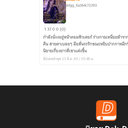
ddgg_6a364c72393
เทพ
1
37
0
0 (0)
ตกหลุม
กำลังนั่งงอยู่หน้าคอมพิวเตอร์ ร่างกายเหนื่อยล้าจ
รัก
คืน สายตาเบลอๆ มือสั่นระริกขณะหยิบปากกาหมึกซ
นัก
นิยายเรื่องยาวที่เขาแต่งขึ้น
กวี
อัปเดตล่าสุด 23 มิ.ย. 69 / 05:48 น.