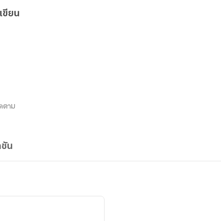
เขียน
ิดตาม
ชัน