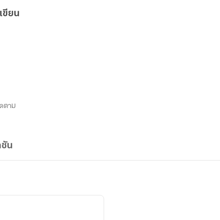
เขียน
ิดตาม
ชัน