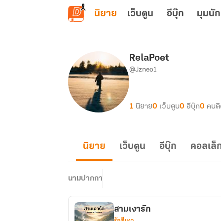
ข้ามไปยังเนื้อหาหลัก
นิยาย
เว็บตูน
อีบุ๊ก
มุมนัก
RelaPoet
@Jzneo1
1
นิยาย
0
เว็บตูน
0
อีบุ๊ก
0
คนต
นิยาย
เว็บตูน
อีบุ๊ก
คอลเล็ก
นามปากกา
สามเงารัก
รักสีเทา