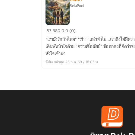
RelaPoet
สามเงา
53
380
0
0 (0)
รัก
"เรายังรักกันไหม" "รัก" "แล้วทำไม...เราถึงไม่มีความสุข" เมื่อคู่รักที่ไม่เคยนอกใจ ต้อง
เดิมพันหัวใจด้วย "ความซื่อสัตย์" ข้อตกลงที่คิดว่าจะช่วยรักษาความรัก กลับพาอีกหนึ่ง
หัวใจเข้ามา
อัปเดตล่าสุด 26 ก.ค. 69 / 18:05 น.