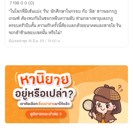
ขอบเขต
7
198
0
0 (0)
แห่ง
"ในโลกที่มีเส้นแบ่ง 'ริน' นักศึกษาในกรอบ กับ 'มิส' สาวนอกกฎ
รัก
เกณฑ์ ต้องพบกันในซอกหลืบความลับ ท่ามกลางพายุและกฎ
ครอบครัวบีบคั้น ความรักครั้งนี้ต้องแลกด้วยอนาคตและสายใย ริน
จะกล้าข้ามขอบเขตนั้น หรือไม่?
อัปเดตล่าสุด 16 มิ.ย. 69 / 19:00 น.