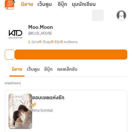
ข้ามไปยังเนื้อหาหลัก
นิยาย
เว็บตูน
อีบุ๊ก
มุมนักเขียน
Moo.Moon
@K11D_HOUSE
1
นิยาย
0
เว็บตูน
0
อีบุ๊ก
0
คนติดตาม
นิยาย
เว็บตูน
อีบุ๊ก
คอลเล็กชัน
นามปากกา
ขอบเขตแห่งรัก
ยูริ
Nina Sombat