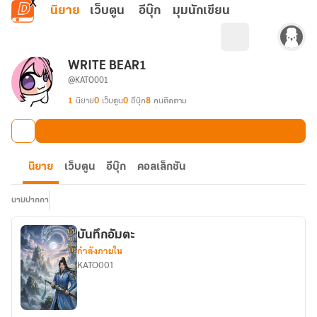
ข้ามไปยังเนื้อหาหลัก
นิยาย
เว็บตูน
อีบุ๊ก
มุมนักเขียน
WRITE BEAR1
@KATO001
1
นิยาย
0
เว็บตูน
0
อีบุ๊ก
8
คนติดตาม
นิยาย
เว็บตูน
อีบุ๊ก
คอลเล็กชัน
นามปากกา
บันทึกอัมตะ
กำลังภายใน
KATO001