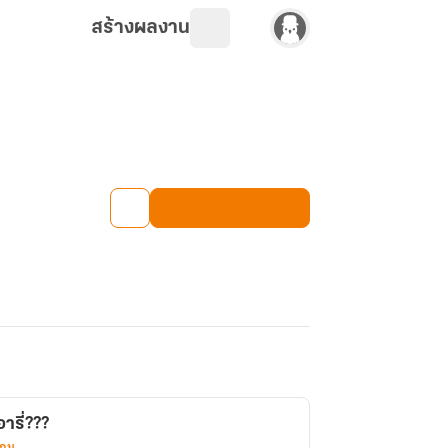
สร้างผลงาน
ารี่???
เกม