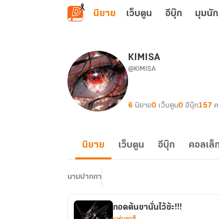
ข้ามไปยังเนื้อหาหลัก
นิยาย
เว็บตูน
อีบุ๊ก
มุมนัก
KIMISA
@KIMISA
6
นิยาย
0
เว็บตูน
0
อีบุ๊ก
157
ค
นิยาย
เว็บตูน
อีบุ๊ก
คอลเล็ก
นามปากกา
กอดต้นขานั่นไว้ซ้ะ!!!
แฟนตาซี