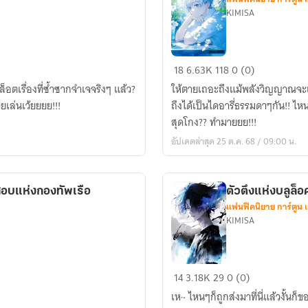
KIMISA
วิญญาณ
18
6.63K
118
0 (0)
ยุทธ์
็อตเรื่องที่ซ้ำซากจำเจจริงๆ แล้ว?
ให้ตายเถอะถึงแม้พลังวิญญาณจะเต็
ไดอารี่???
คยเล่นเว้ยยยย!!!
ถึงได้เป็นไดอารี่ธรรมดาๆกัน!! ไห
สุดโกง?? ทำมายยย!!!
อัปเดตล่าสุด 25 ต.ค. 68 / 09:00 น.
อบแห่งกองทัพเรือ
ตัวตึงแห่งบลูล็อ
แฟนฟิคนิยาย การ์ตูน 
KIMISA
ตัว
14
3.18K
29
0 (0)
ตึง
เห~ ไหนๆก็ถูกส่งมาที่นี่แล้วงั้นก
แห่