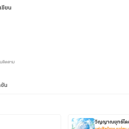
เขียน
นติดตาม
ชัน
วิญญาณยุทธ์ไดอ
แฟนฟิคนิยาย การ์ตูน 