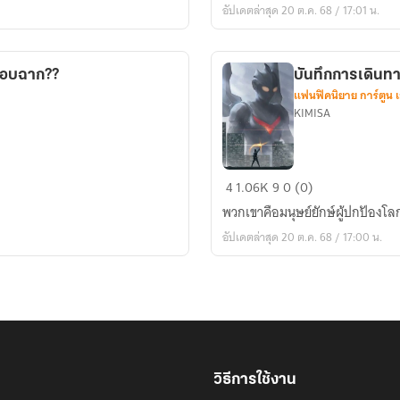
อัปเดตล่าสุด 20 ต.ค. 68 / 17:01 น.
งบ
ลู
ล็อค
กอบฉาก??
บันทึกการเดินทา
แฟนฟิคนิยาย การ์ตูน 
KIMISA
บันทึก
4
1.06K
9
0 (0)
การ
พวกเขาคือมนุษย์ยักษ์ผู้ปกปัองโลก
เดิน
อัปเดตล่าสุด 20 ต.ค. 68 / 17:00 น.
ทาง
ของ
เห
ล่า
อุลต
ร้า
แมน!!!
วิธีการใช้งาน