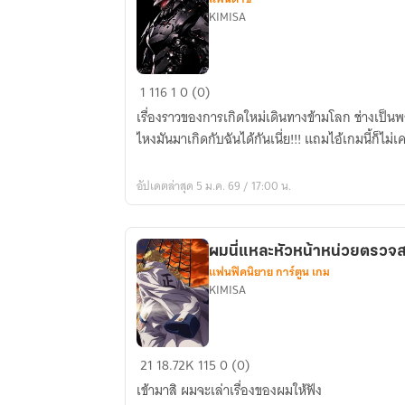
KIMISA
กอด
1
116
1
0 (0)
ต้น
เรื่องราวของการเกิดใหม่เดินทางข้ามโลก ช่างเป็นพล
ขา
ไหงมันมาเกิดกับฉันได้กันเนี่ย!!! แถมไอ้เกมนี้ก็ไม่เ
นั่น
ไว้
อัปเดตล่าสุด 5 ม.ค. 69 / 17:00 น.
ซ้ะ!!!
ผมนี่แหละหัวหน้าหน่วยตรวจส
แฟนฟิคนิยาย การ์ตูน เกม
KIMISA
ผม
21
18.72K
115
0 (0)
นี่
เข้ามาสิ ผมจะเล่าเรื่องของผมให้ฟัง
แหละ