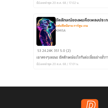
อัปเดตล่าสุด 20 ต.ค. 68 / 17:02 น.
หัวหน้า
หน่วย
ตรวจ
อัตลักษณ์ของผมคือเพลงประ
สอบ
แฟนฟิคนิยาย การ์ตูน เกม
แห่ง
KIMISA
กองทัพ
เรือ
อัต
53
24.24K
351
5.0 (2)
ลักษณ์
เอาตรงๆเลยนะ อัตลักษณ์อะไรกันล่ะเนี่ยอย่างมั่ว!!!
ของ
อัปเดตล่าสุด 20 ต.ค. 68 / 17:01 น.
ผม
คือ
เพลง
ประกอบ
ฉาก??