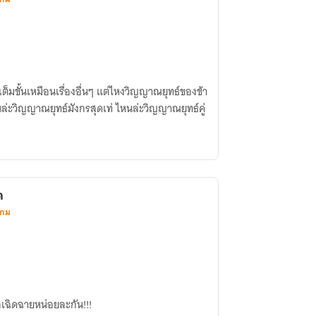
มขั้นเหมือนเรื่องอื่นๆ แต่ไหงวิญญาณยุทธ์ของข้า
นล่ะวิญญาณยุทธ์มังกรสุดเท่ ไหนล่ะวิญญาณยุทธ์คู่
ค
เกม
็ขอเฉิดฉายหน่อยละกัน!!!