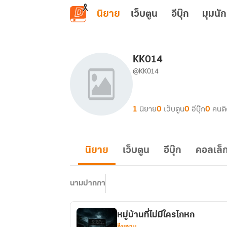
ข้ามไปยังเนื้อหาหลัก
นิยาย
เว็บตูน
อีบุ๊ก
มุมนัก
KK014
@KK014
1
นิยาย
0
เว็บตูน
0
อีบุ๊ก
0
คนต
นิยาย
เว็บตูน
อีบุ๊ก
คอลเล็ก
นามปากกา
หมู่บ้านที่ไม่มีใครโกหก
สืบสวน