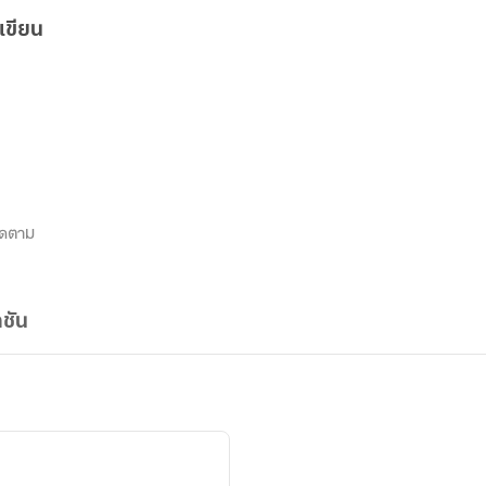
เขียน
ิดตาม
ชัน