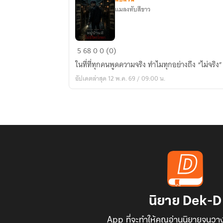
แมลงทับสีขาว
หมู่บ้าน
5
68
0
0 (0)
ที่
ในที่ที่ทุกคนพูดความจริง ทำไมทุกอย่างถึง “ไม่จริง”
ไม่มี
อัปเดตล่าสุด 12 พ.ค. 69 / 09:00 น.
ใคร
โกหก
นิยาย Dek-D
App ที่จะทำให้คุณอ่านนิยายจนวาง