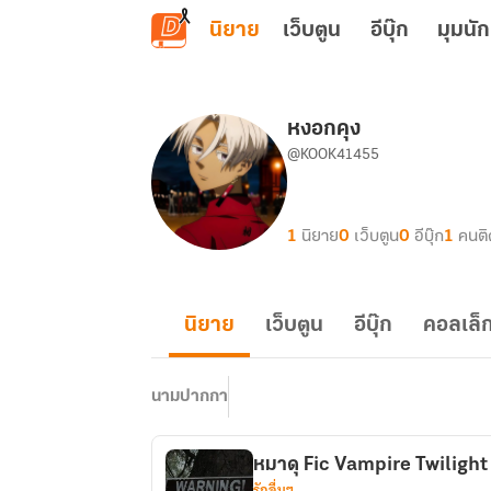
ข้ามไปยังเนื้อหาหลัก
นิยาย
เว็บตูน
อีบุ๊ก
มุมนัก
หงอกคุง
@KOOK41455
1
นิยาย
0
เว็บตูน
0
อีบุ๊ก
1
คนต
นิยาย
เว็บตูน
อีบุ๊ก
คอลเล็ก
นามปากกา
หมาดุ Fic Vampire Twilight
รักอื่นๆ