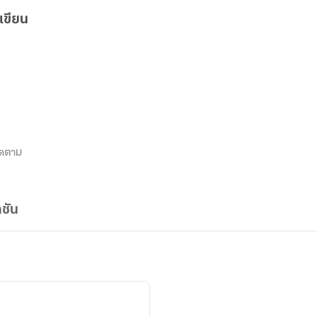
เขียน
ิดตาม
ชัน