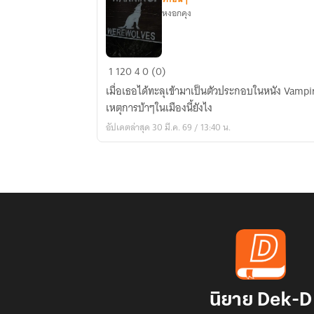
หงอกคุง
หมา
1
120
4
0 (0)
ดุ
เมื่อเธอได้ทะลุเข้ามาเป็นตัวประกอบในหนัง Vampire Twilight เธอจ
Fic
เหตุการบ้าๆในเมืองนี้ยังไง
Vampire
อัปเดตล่าสุด 30 มี.ค. 69 / 13:40 น.
Twilight
นิยาย Dek-D