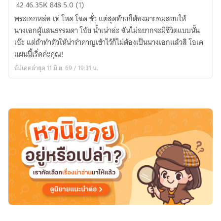
ได้
42
46.35K
848
5.0 (1)
โปรด
พระเอกหล่อ เท่ โหด โฉด ชั่ว แต่สุดท้ายก็ต้องมายอมสยบให้
พา
นางเอกผู้แสนธรรมดา โอ้ย น้ำเน่าอ่ะ ฉันไม่อยากจะมีชีวิตแบบนั้น
ฉัน
เอ๊ะ แต่ถ้าทำตัวให้น่ารำคาญเข้าไว้ก็ไม่ต้องเป็นนางเอกแล้วสิ โอเค
ออก
แผนนี้เริ่ดค่ะคุณ!
ไป
อัปเดตล่าสุด 11 มิ.ย. 69 / 19:31 น.
จาก
นิยาย
น้ำ
เน่า
ที
เถอะ
!