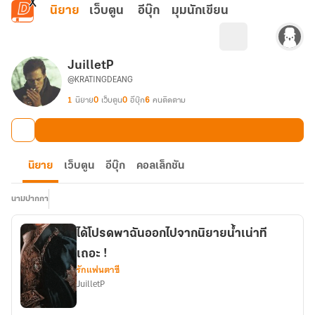
ข้ามไปยังเนื้อหาหลัก
นิยาย
เว็บตูน
อีบุ๊ก
มุมนักเขียน
JuilletP
@KRATINGDEANG
1
นิยาย
0
เว็บตูน
0
อีบุ๊ก
6
คนติดตาม
นิยาย
เว็บตูน
อีบุ๊ก
คอลเล็กชัน
นามปากกา
ได้โปรดพาฉันออกไปจากนิยายน้ำเน่าที
เถอะ !
รักแฟนตาซี
JuilletP