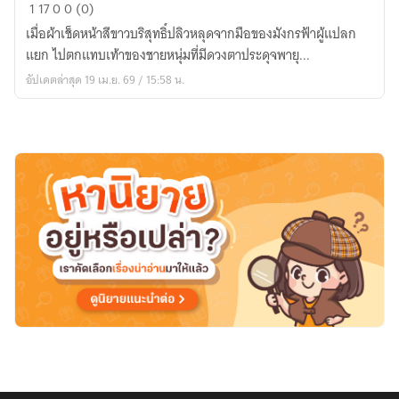
เงื้อม
1
17
0
0 (0)
เงา
เมื่อผ้าเช็ดหน้าสีขาวบริสุทธิ์ปลิวหลุดจากมือของมังกรฟ้าผู้แปลก
แห่ง
แยก ไปตกแทบเท้าของชายหนุ่มที่มีดวงตาประดุจพายุ...
ก็
อัปเดตล่าสุด 19 เม.ย. 69 / 15:58 น.
อด
วัล
เลย์