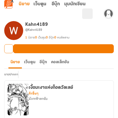
ข้ามไปยังเนื้อหาหลัก
นิยาย
เว็บตูน
อีบุ๊ก
มุมนักเขียน
Kahn4189
@Kahn4189
1
นิยาย
0
เว็บตูน
0
อีบุ๊ก
0
คนติดตาม
นิยาย
เว็บตูน
อีบุ๊ก
คอลเล็กชัน
นามปากกา
เงื้อมเงาแห่งก็อดวัลเลย์
รักอื่นๆ
มังกรฟ้าตกอับ