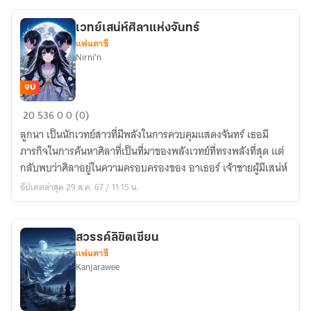
มา
เป็น
เวทย์เสน่ห์ศิลาแห่งจันทร์
คุณ
แฟนตาซี
หนู
Nirni’n
ใหญ่
จบ
เวทย์
20
536
0
0 (0)
เสน่ห์
ลูกนา เป็นนักเวทย์สาวที่มีพลังในการควบคุมแสดงจันทร์ เธอมี
ศิลา
ภารกิจในการค้นหาศิลาที่เป็นที่มาของพลังเวทย์ที่ทรงพลังที่สุด แต่
แห่ง
กลับพบว่าศิลาอยู่ในความครอบครองของ อาเธอร์ เจ้าชายผู้มีเสน่ห์
จันทร์
อัปเดตล่าสุด 29 ส.ค. 67 / 11:15 น.
สวรรค์ลิขิตเซียน
แฟนตาซี
Kanjarawee