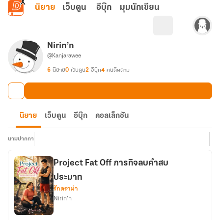
ข้ามไปยังเนื้อหาหลัก
นิยาย
เว็บตูน
อีบุ๊ก
มุมนักเขียน
Nirin’n
@Kanjarawee
6
นิยาย
0
เว็บตูน
2
อีบุ๊ก
4
คนติดตาม
นิยาย
เว็บตูน
อีบุ๊ก
คอลเล็กชัน
นามปากกา
Project Fat Off ภารกิจลบคำสบ
ประมาท
รักดราม่า
Nirin’n