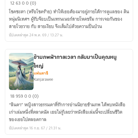
Project
12
63
0
0 (0)
Fat
โชคชะตา (หรือโชคร้าย) ทำให้เธอต้องมาอยู่ภายใต้การดูแลของ ดิน
Off
หนุ่มนิเทศฯ ผู้รับจ๊อบเป็นเทรนเนอร์สายโหดขรึม การเจอกันของ
ภารกิจ
สายโวยวาย กับ สายเงียบ จึงเต็มไปด้วยความปั่นป่วน
ลบ
อัปเดตล่าสุด 24 พ.ค. 69 / 13:27 น.
คำ
สบ
ประมาท
ข้ามภพฝ่ากาลเวลา กลับมาเป็นคุณหนู
ใหญ่
แฟนตาซี
Kanjarawee
ข้าม
18
959
0
0 (0)
ภพ
“ลินดา” หญิงสาวธรรมดาที่รักการอ่านนิยายข้ามภพ ได้พบหนังสือ
ฝ่า
เก่าเล่มหนึ่งที่ตลาดนัด เธอไม่รู้เลยว่าหนังสือเล่มนี้จะเปลี่ยนชีวิต
กาล
ของเธอไปตลอดกาล
เวลา
อัปเดตล่าสุด 16 ก.ย. 67 / 21:31 น.
กลับ