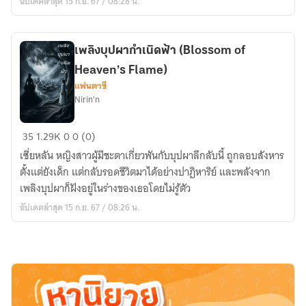
อัปเดตล่าสุด 15 ก.ย. 67 / 08:28 น.
ค้น
พบ
พลัง
เพลิงบุปผากำเนิดฟ้า (Blossom of
แห่ง
Heaven’s Flame)
ธาตุ
แฟนตาซี
Nirin’n
เพลิง
35
1.29K
0
0 (0)
บุปผา
เซี่ยหลัน หญิงสาวผู้มีชะตาเกี่ยวพันกับบุปผาลึกลับนี้ ถูกลอบสังหาร
กำเนิด
ตั้งแต่ยังเด็ก แต่กลับรอดชีวิตมาได้อย่างปาฏิหาริย์ และพลังจาก
ฟ้า
เพลิงบุปผาก็ฝังอยู่ในร่างของเธอโดยไม่รู้ตัว
(Blossom
อัปเดตล่าสุด 15 ก.ย. 67 / 08:26 น.
of
Heaven’s
Flame)