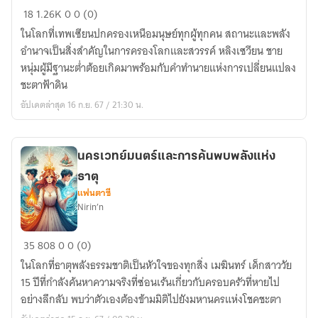
สวรรค์
18
1.26K
0
0 (0)
ลิขิต
ในโลกที่เทพเซียนปกครองเหนือมนุษย์ทุกผู้ทุกคน สถานะและพลัง
เซียน
อำนาจเป็นสิ่งสำคัญในการครองโลกและสวรรค์ หลิงเซวียน ชาย
หนุ่มผู้มีฐานะต่ำต้อยเกิดมาพร้อมกับคำทำนายแห่งการเปลี่ยนแปลง
ชะตาฟ้าดิน
อัปเดตล่าสุด 16 ก.ย. 67 / 21:30 น.
นครเวทย์มนตร์และการค้นพบพลังแห่ง
ธาตุ
แฟนตาซี
Nirin’n
นคร
35
808
0
0 (0)
เวทย์
ในโลกที่ธาตุพลังธรรมชาติเป็นหัวใจของทุกสิ่ง เมฆินทร์ เด็กสาววัย
มนตร์
15 ปีที่กำลังค้นหาความจริงที่ซ่อนเร้นเกี่ยวกับครอบครัวที่หายไป
และ
อย่างลึกลับ พบว่าตัวเองต้องข้ามมิติไปยังมหานครแห่งโชคชะตา
การ