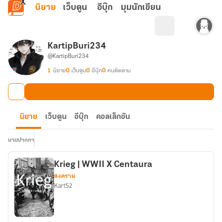
ข้ามไปยังเนื้อหาหลัก
นิยาย
เว็บตูน
อีบุ๊ก
มุมนักเขียน
KartipBuri234
@KartipBuri234
1
นิยาย
0
เว็บตูน
0
อีบุ๊ก
0
คนติดตาม
นิยาย
เว็บตูน
อีบุ๊ก
คอลเล็กชัน
นามปากกา
Krieg | WWII X Centaura
สงคราม
Kart52