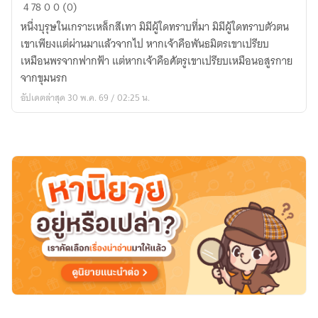
อัศวิน
4
78
0
0 (0)
สี
หนึ่งบุรุษในเกราะเหล็กสีเทา มิมีผู้ใดทราบที่มา มิมีผู้ใดทราบตัวตน
เทา
เขาเพียงแต่ผ่านมาแล้วจากไป หากเจ้าคือพันธมิตรเขาเปรียบ
เหมือนพรจากฟากฟ้า แต่หากเจ้าคือศัตรูเขาเปรียบเหมือนอสูรกาย
จากขุมนรก
อัปเดตล่าสุด 30 พ.ค. 69 / 02:25 น.