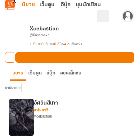
ข้ามไปยังเนื้อหาหลัก
นิยาย
เว็บตูน
อีบุ๊ก
มุมนักเขียน
Xcebastian
@Kasemsxn
1
นิยาย
0
เว็บตูน
0
อีบุ๊ก
4
คนติดตาม
นิยาย
เว็บตูน
อีบุ๊ก
คอลเล็กชัน
นามปากกา
อัศวินสีเทา
แฟนตาซี
Xcebastian