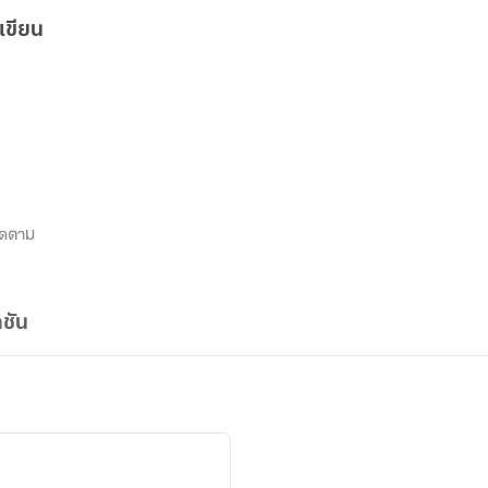
เขียน
ิดตาม
ชัน