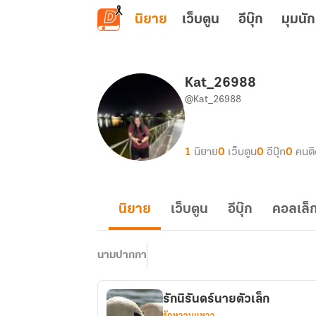
ข้ามไปยังเนื้อหาหลัก
นิยาย
เว็บตูน
อีบุ๊ก
มุมนัก
Kat_26988
@Kat_26988
1
นิยาย
0
เว็บตูน
0
อีบุ๊ก
0
คนต
นิยาย
เว็บตูน
อีบุ๊ก
คอลเล็ก
นามปากกา
รักนิรันดร์นายตัวเล็ก
รักหวานแหวว