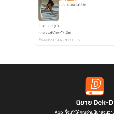
ddfb_6a30c9a383e
รัก
9
45
2
0 (0)
นิ
การเจอกันโดยบังเอิญ
รัน
อัปเดตล่าสุด 1 ส.ค. 69 / 13:30 น.
ดร์
นาย
ตัว
เล็ก
นิยาย Dek-D
App ที่จะทำให้คุณอ่านนิยายจนวาง