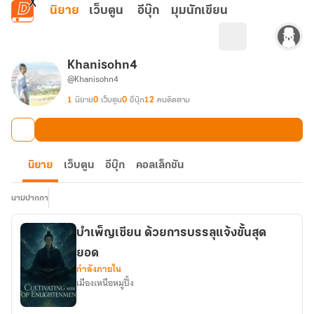
ข้ามไปยังเนื้อหาหลัก
นิยาย
เว็บตูน
อีบุ๊ก
มุมนักเขียน
Khanisohn4
@Khanisohn4
1
นิยาย
0
เว็บตูน
0
อีบุ๊ก
12
คนติดตาม
นิยาย
เว็บตูน
อีบุ๊ก
คอลเล็กชัน
นามปากกา
บำเพ็ญเซียน ด้วยการบรรลุแจ้งขั้นสุด
ยอด
กำลังภายใน
เมืองเหนือหมูปิ้ง