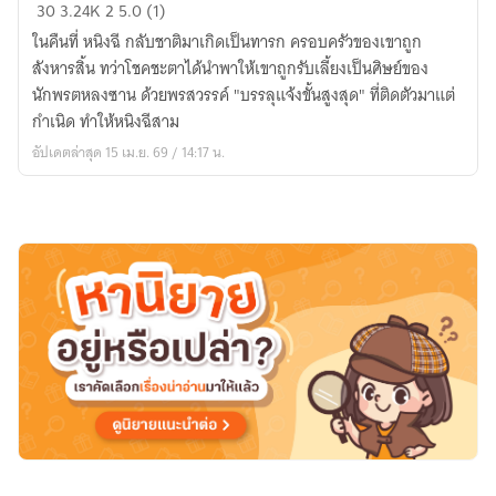
บำเพ็ญ
30
3.24K
2
5.0 (1)
เซียน
ในคืนที่ หนิงฉี กลับชาติมาเกิดเป็นทารก ครอบครัวของเขาถูก
ด้วย
สังหารสิ้น ทว่าโชคชะตาได้นำพาให้เขาถูกรับเลี้ยงเป็นศิษย์ของ
การ
นักพรตหลงซาน ด้วยพรสวรรค์ "บรรลุแจ้งขั้นสูงสุด" ที่ติดตัวมาแต่
บรรลุ
กำเนิด ทำให้หนิงฉีสาม
แจ้ง
อัปเดตล่าสุด 15 เม.ย. 69 / 14:17 น.
ขั้น
สุด
ยอด