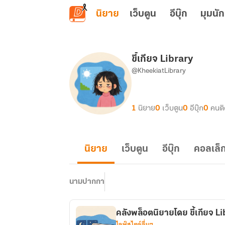
ข้ามไปยังเนื้อหาหลัก
นิยาย
เว็บตูน
อีบุ๊ก
มุมนัก
ขี้เกียจ Library
@KheekiatLibrary
1
นิยาย
0
เว็บตูน
0
อีบุ๊ก
0
คนต
นิยาย
เว็บตูน
อีบุ๊ก
คอลเล็ก
นามปากกา
คลังพล็อตนิยายโดย ขี้เกียจ L
ไลฟ์สไตล์อื่นๆ