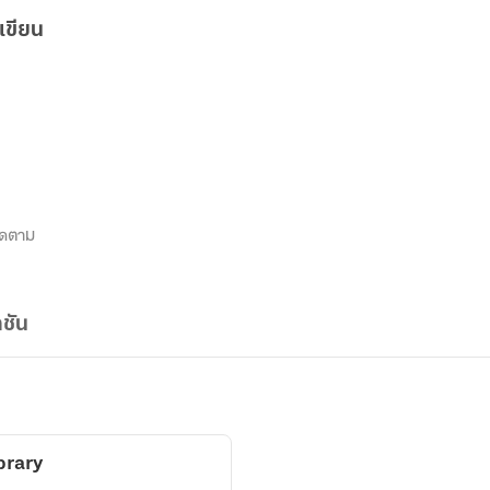
เขียน
ิดตาม
ชัน
ibrary