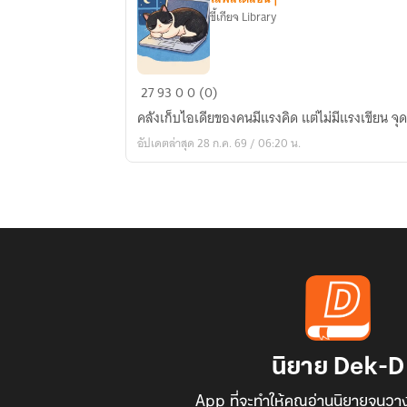
ขี้เกียจ Library
คลัง
27
93
0
0 (0)
พล็อ
คลังเก็บไอเดียของคนมีแรงคิด แต่ไม่มีแรงเขียน 
ตนิ
อัปเดตล่าสุด 28 ก.ค. 69 / 06:20 น.
ยาย
โดย
ขี้
เกียจ
Library
นิยาย Dek-D
App ที่จะทำให้คุณอ่านนิยายจนวาง