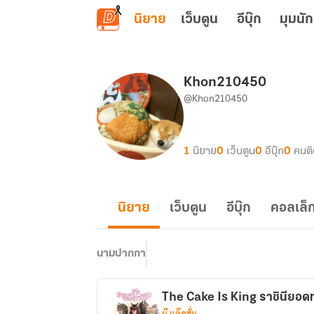
ข้ามไปยังเนื้อหาหลัก
นิยาย
เว็บตูน
อีบุ๊ก
มุมนัก
Khon210450
@Khon210450
1
นิยาย
0
เว็บตูน
0
อีบุ๊ก
0
คนต
นิยาย
เว็บตูน
อีบุ๊ก
คอลเล็ก
นามปากกา
The Cake Is King ราชินียอ
บู๊ แอ๊คชั่น