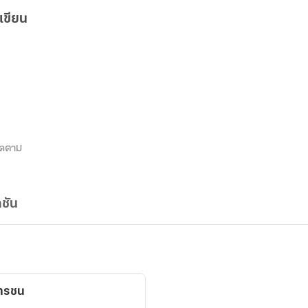
เขียน
ิดตาม
ชัน
ดทรชน