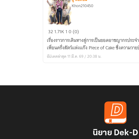
Khon210450
The
32
1.71K
1
0 (0)
Cake
เรื่องราวการเดินทางสู่การเป็นยอดอาชญากรประจ
Is
เพื่อนครึ่งสัตว์แห่งแก๊ง Piece of Cake ซึ่งความว
King
อัปเดตล่าสุด 11 มี.ค. 69 / 20:38 น.
ราชินี
ยอด
ทรชน
นิยาย Dek-D