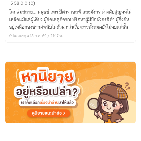
ราชันย์
5
58
0
0 (0)
มังกร
โลกล่มสลาย... มนุษย์ เทพ ปีศาจ เอลฟ์ และมังกร ต่างดับสูญจนไม่
ทมิฬ
เหลือแม้แต่ผู้เดียว ผู้ก่อเหตุคือชายปริศนาผู้มีปีกมังกรสีดำ ผู้ซึ่งยืน
กับ
อยู่เหนือกองซากศพนับไม่ถ้วน ทว่าเรื่องราวทั้งหมดยังไม่จบแค่นั้น
เลขา
อัปเดตล่าสุด 18 ก.ค. 69 / 21:17 น.
สาว
จาก
นรก