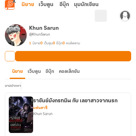
ข้ามไปยังเนื้อหาหลัก
นิยาย
เว็บตูน
อีบุ๊ก
มุมนักเขียน
Khun Sarun
@KhunSarun
1
นิยาย
0
เว็บตูน
0
อีบุ๊ก
0
คนติดตาม
นิยาย
เว็บตูน
อีบุ๊ก
คอลเล็กชัน
นามปากกา
ราชันย์มังกรทมิฬ กับ เลขาสาวจากนรก
แฟนตาซี
Khun Sarun