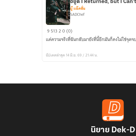
อยู่ดี I Returned, but I Ca
บู๊ แอ๊คชั่น
SADChef
(นิยาย
9
513
2
0 (0)
แปล)
แค่ความจริงที่ฉันกลับมายังที่นี้อีกมันก็คงไม่ใช่จุดจ
ถึง
ฉัน
อัปเดตล่าสุด 14 มิ.ย. 69 / 21:44 น.
จะ
กลับ
มา
ได้
แต่
ฉัน
ก็
ยัง
วางมือ
ไม่
นิยาย Dek-D
ได้