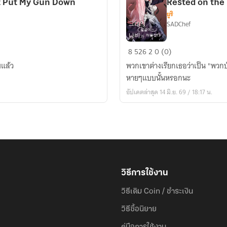
n't Put My Gun Down
Rested on the 
ยูริ
SADChef
(นิยาย
8
526
2
0 (0)
แปล)
บแล้ว
พวกเขาต่างเรียกเธอว่าเป็น "พวกบ
ผีเสื้อ
หายๆแบบนั้นหรอกนะ
จรด
อัปเดตล่าสุด 14 มิ.ย. 69 / 18:17 น.
ปลาย
ดาบ
The
Butterfly
Rested
on
the
วิธีการใช้งาน
Tip
วิธีเติม Coin / ชำระเงิน
of
Your
วิธีซื้อนิยาย
Sword