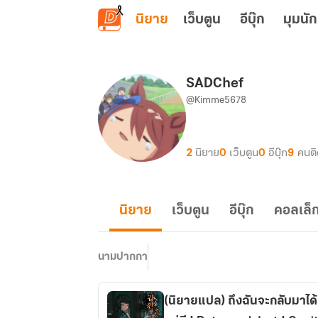
ข้ามไปยังเนื้อหาหลัก
นิยาย
เว็บตูน
อีบุ๊ก
มุมนัก
SADChef
@Kimme5678
2
นิยาย
0
เว็บตูน
0
อีบุ๊ก
9
คนต
นิยาย
เว็บตูน
อีบุ๊ก
คอลเล็ก
นามปากกา
(นิยายแปล) ถึงฉันจะกลับมาได้ แ