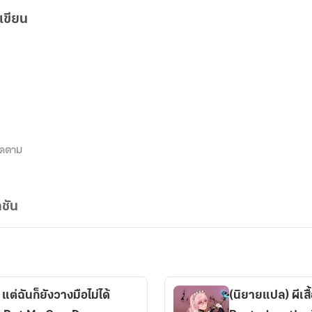
เขียน
ิดตาม
ชัน
ต่ฉันก็ยังวางมือไม่ได้
(นิยายแปล) ผีเ