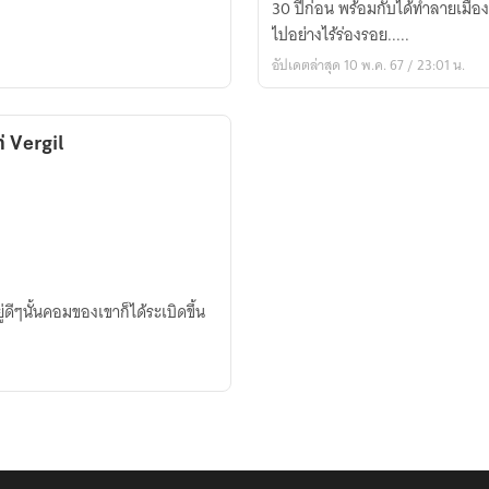
30 ปีก่อน พร้อมกับได้ทำลายเมืองแ
ภูติ
ไปอย่างไร้ร่องรอย.....
(Fic
อัปเดตล่าสุด 10 พ.ค. 67 / 23:01 น.
DATE
A
LIVE)
ท่ Vergil
่ดีๆนั้นคอมของเขาก็ได้ระเบิดขึ้น