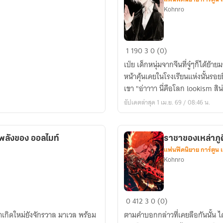
Kohnro
[Fic
1
190
3
0 (0)
Lookism]
เป่ย เด็กหนุ่มจากจีนที่จู๋ๆก็ได้ย้
นัก
หน้าคุ้นเคยในโรงเรียนแห่งนั้นร
ดาบ
เขา "อ่าาาา นี่คือโลก lookism สิน
แห่ง
อัปเดตล่าสุด 1 เม.ย. 69 / 08:46 น.
ดิน
แดน
มังกร
บพลังของ ออลไมท์
ราชาของเหล่าภูต
แฟนฟิคนิยาย การ์ตูน 
Kohnro
ราชา
0
412
3
0 (0)
ของ
้มาเกิดใหม่ยังจักรวาล มาเวล พร้อม
ตามคำบอกกล่าวที่เคยลือกันนั้น ไ
เหล่า