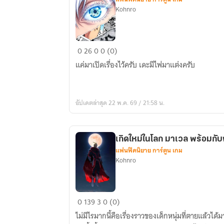
Kohnro
[
0
26
0
0 (0)
Fic
แค่มาเปิดเรื่องไว้ครับ เดะมีไฟมาแต่งครับ
Anime
]
ระบบ
อัปเดตล่าสุด 22 พ.ค. 69 / 21:58 น.
ไสย
เวทย์(รอ
มี
เกิดใหม่ในโลก มาเวล พร้อมกั
ไฟ
แฟนฟิคนิยาย การ์ตูน เกม
แต่ง
Kohnro
ก่อน)
เกิด
0
139
3
0 (0)
ใหม่
ไม่มีไรมากนี้คือเรื่องราวของเด็กหนุ่มที่ตายแล้วได
ใน