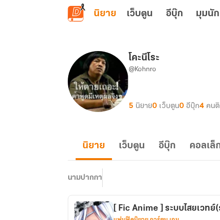
ข้ามไปยังเนื้อหาหลัก
นิยาย
เว็บตูน
อีบุ๊ก
มุมนัก
โคะนีโระ
@Kohnro
5
นิยาย
0
เว็บตูน
0
อีบุ๊ก
4
คนต
นิยาย
เว็บตูน
อีบุ๊ก
คอลเล็ก
นามปากกา
[ Fic Anime ] ระบบไสยเวทย์(
แฟนฟิคนิยาย การ์ตูน เกม