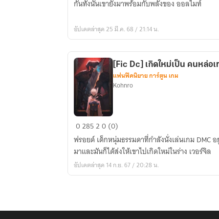
กันทั้งนั้นเขายังมาพร้อมกับพลังของ ออลไมท์
โลก
มา
อัปเดตล่าสุด 25 มี.ค. 68 / 21:14 น.
เวล
พร้อม
กับ
[Fic Dc] เกิดใหม่เป็น คนหล่อเ
พลัง
แฟนฟิคนิยาย การ์ตูน เกม
ของ
Kohnro
ออลไมท์
[Fic
0
285
2
0 (0)
Dc]
ฟรอยด์ เด็กหนุ่มธรรมดาที่กำลังนั่งเล่นเกม DMC อยู
เกิด
มาและมันก็ได้ส่งให้เขาไปเกิดใหม่ในร่าง เวอร์จิล
ใหม่
อัปเดตล่าสุด 14 ก.ย. 67 / 20:28 น.
เป็น
คน
หล่อ
เท่
Vergil