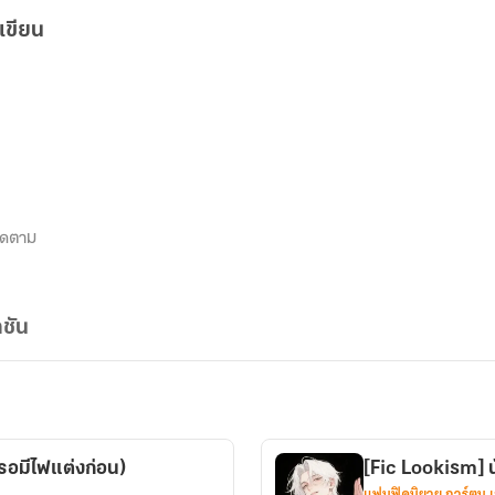
เขียน
ิดตาม
ชัน
รอมีไฟแต่งก่อน)
[Fic Lookism] 
แฟนฟิคนิยาย การ์ตูน 