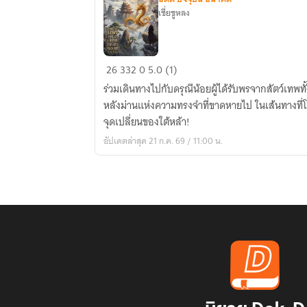
เซี่ยซูหลง
ปริศนา
26
332
0
5.0 (1)
เทพ
​ร่วมเดินทางไปกับดรุณีน้อยผู้ได้รับพรจากสัตว์เทพทั้
มังกร
หลังม่านแห่งความทรงจำที่ขาดหายไป ในเส้นทางที่
น้อย
จุดเปลี่ยนของใต้หล้า!
กับ
อัปเดตล่าสุด 21 ก.ค. 69 / 11:00 น.
เศษ
เสี้ยว
ความ
ทรง
จำ