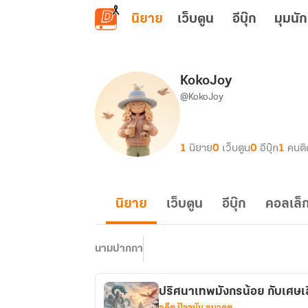
ข้ามไปยังเนื้อหาหลัก
นิยาย
เว็บตูน
อีบุ๊ก
มุมนัก
KokoJoy
@KokoJoy
1
นิยาย
0
เว็บตูน
0
อีบุ๊ก
1
คนต
นิยาย
เว็บตูน
อีบุ๊ก
คอลเล็ก
นามปากกา
ปริศนาเทพมังกรน้อย กับเศษ
อดีต ปัจจุบัน อนาคต