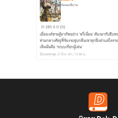
ก่อนมะลิบาน
เหล่า
31
285
0
0 (0)
ลูก
เมื่อองค์ชายผู้อาภัพอย่าง 'สวี่เนี่ยน' ต้องมารับสื
ศิษย์
ท่ามกลางศัตรูที่จ้องจะฮุบกลืนเขาทุกฝั่งฝาแต่ใครจะรู
ของ
เห็นนั่นคือ 'ระบบเรียกผู้เล่น'
ข้า...
อัปเดตล่าสุด 27 มี.ค. 69 / 13:46 น.
ปัญญาอ่อน
เกิน
ไป
แล้ว