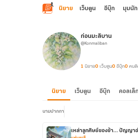
ข้ามไปยังเนื้อหาหลัก
นิยาย
เว็บตูน
อีบุ๊ก
มุมนัก
ก่อนมะลิบาน
@Konmaliban
1
นิยาย
0
เว็บตูน
0
อีบุ๊ก
0
คนต
นิยาย
เว็บตูน
อีบุ๊ก
คอลเล็ก
นามปากกา
เหล่าลูกศิษย์ของข้า... ปัญญาอ
แฟนตาซี