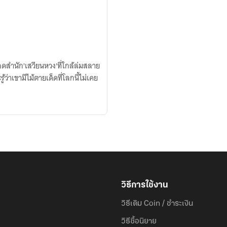
บทอดสำนัก'เสวียนหวง'ที่ใกล้ล่มสลาย
้ว่าเขามีไม้ตายเด็ดที่โลกนี้ไม่เคย
วิธีการใช้งาน
วิธีเติม Coin / ชำระเงิน
วิธีซื้อนิยาย