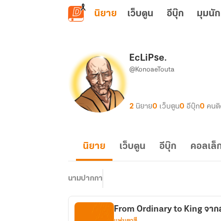
ข้ามไปยังเนื้อหาหลัก
นิยาย
เว็บตูน
อีบุ๊ก
มุมนัก
EcLiPse.
@KonoaeTouta
2
นิยาย
0
เว็บตูน
0
อีบุ๊ก
0
คนต
นิยาย
เว็บตูน
อีบุ๊ก
คอลเล็ก
นามปากกา
From Ordinary to King จากสา
แฟนตาซี