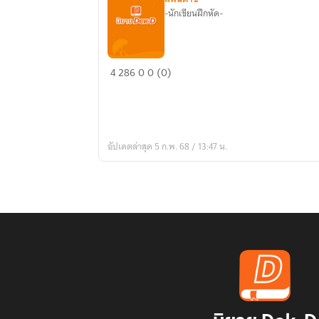
-นักเขียนฝึกหัด-
From
4
286
0
0 (0)
Ordinary
to
King
จาก
อัปเดตล่าสุด 5 ก.พ. 68 / 13:47 น.
สามัญ
สู่
ราชันย์