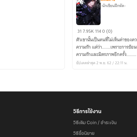
-นักเขียนฝึกหัด-
The
31
7.95K
114
0 (0)
Return
ตัวเขานั้นเป็นคนที่ไม่เห็นค่าของค
of
ความรัก แต่ว่า.......เพราะการย้อนเ
Demon
ความรักและมิตรภาพอีกครั้ง........
การ
อัปเดตล่าสุด 2 พ.ย. 62 / 22:11 น.
กำเนิด
ใหม่
ของ
จอม
ปีศาจ
วิธีการใช้งาน
วิธีเติม Coin / ชำระเงิน
วิธีซื้อนิยาย