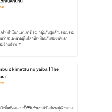
อมเวทในตำนาน
เกม
กิดใหม่ในโลกแฟนตาซี​ รวมกลุ่มกับผู้กล้าปราบปราม
บว่าตัวเองมาอยู่ในโลกที่เหมือนกันกับชาติแรก​
่อีกแล้ววะ!?"
nbu x kimetsu no yaiba​ ]​ The
aoi
เกม
ข้ามอบให้แก่นางผู้เดียวและ