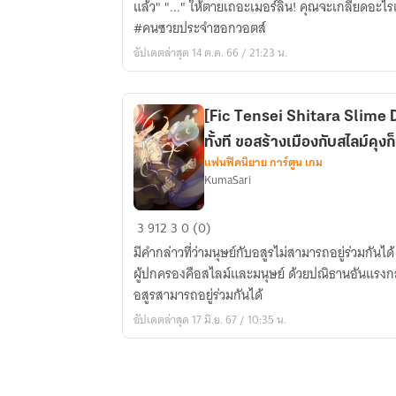
MIRIRI
แล้ว" "..." ให้ตายเถอะเมอร์ลิน! คุณจะเกลียดอะไรเธอนักหนา! #มิเลียคนอับโชค
The
(oc)​
#คนซวยประจำฮอกวอตส์
unlucky
อัปเดตล่าสุด 14 ต.ค. 66 / 21:23 น.
girl​
(oc)​
[Fic​ Tensei​ Shitara​ Slime​
ทั้งที​ ขอสร้างเมืองกับสไลม์คุง​ก
แฟนฟิคนิยาย การ์ตูน เกม
KumaSari
[Fic​
3
912
3
0 (0)
Tensei​
มีคำกล่าวที่ว่ามนุษย์​กับอสูรไม่สามารถอยู่ร่วมกันได้ แ
Shitara​
ผู้ปกครองคือสไลม์และมนุษย์ ด้วยปณิธานอันแรงกล้า
Slime​
อสูรสามารถอยู่ร่วมกันได้
Datta​
อัปเดตล่าสุด 17 มิ.ย. 67 / 10:35 น.
Ken]
ได้
มา
ต่าง