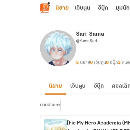
ข้ามไปยังเนื้อหาหลัก
นิยาย
เว็บตูน
อีบุ๊ก
มุมนัก
Sari-Sama
@KumaSari
5
นิยาย
0
เว็บตูน
0
อีบุ๊ก
3
คนต
นิยาย
เว็บตูน
อีบุ๊ก
คอลเล็ก
นามปากกา
[Fic My Hero Academia (MH