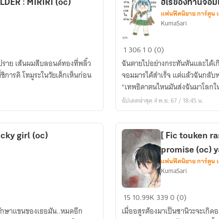
LDER​ : MIRIRI (oc)​
ฮีโร่​ของท่านจ
แฟนฟิคนิยาย การ์ตูน 
KumaSari
[Fic​
1
306
1
0 (0)
MHA/BNHA]​
ฉันตายไปอย่างกระทันหัน​และได้เ
บันทึก
จอมมารได้สำเร็จ​ แต่แล้วฉันกลับพ
การ
"เทพธิดาตนไหนมันส่งฉันมาโลกใหม
ปราบ
อัปเดตล่าสุด 4 พ.ย. 67 / 18:45 น.
ปราม
จอม
มาร
ky girl​ (oc)​
[ Fic touken ra
ใน
promise (oc) y
โลก
แฟนฟิคนิยาย การ์ตูน 
ฮีโร่​
KumaSari
ของ
ท่าน
[
15
10.99K
339
0 (0)
จอม
Fic
ารักษาแขนของเธอมัน..หมดอีก
เวท
เมื่ออสูรต้องมาเป็นซานิวะจะเกิดอะไรขึ้นกันนะ~? "ทั้งชีวิต
touken