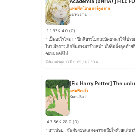
Academia​ (BNHA)​ ]​ FILE​ FO
แฟนฟิคนิยาย การ์ตูน เกม
Sari-Sama
[Fic
1
1.93K
4
0 (0)
My
" เป็นอะไรไหม? " ปีกสีขาวโบกสะบัดขนนกให้โปรยปราย เส้นผมสีบลอนด์ทองที่พลิ้ว
Hero
ไหว มือขาวเล็กยื่นตรงมาข้างหน้า นั่นคือสิ่งสุดท้ายที่ชิการคิ โทมูระในวัยเด็กเห็นก่อน
Academia
จะหมดสติไป
(MHA)​
อัปเดตล่าสุด 13 มิ.ย. 69 / 02:50 น.
/
Boku
No
[Fic Harry Potter]​ The unluc
Hero
แฟนฟิคฝรั่ง
Academia​
KumaSari
(BNHA)​
]​
FILE​
[Fic
4
3.56K
28
0 (0)
FOLDER​
Harry
:
" สาวน้อย.. ฉันต้องขอแสดงความเสียใจด้วยแต่ย
Potter]​