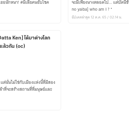
ใน
จะมีเพียงนางตลอดไป... แต่บัดนี้ข้ากลับไม่แน่ใจแล้วสิ..." * ภาคแยกของ [kimetsu
ranbu
ตำนาน
no yaiba]​ who am I ? *
x
อัปเดตล่าสุด 12 ต.ค. 65 / 02:14 น.
kimetsu
no
yaiba​
 Datta​ Ken] ได้มาต่างโลก
]​
็แล้วกัน (oc)​
The
promise
(oc)
yaoi
ต่นั่นไม่ใช่กับเมืองแห่งนี้ที่มีสอง
ที่จะสร้างสถานที่ที่มนุษย์​และ