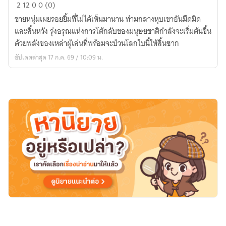
ระบบ
2
12
0
0 (0)
สร้าง
ชายหนุ่มเผยรอยยิ้มที่ไม่ได้เห็นมานาน ท่ามกลางหุบเขาอันมืดมิด
อารยธรรม
และสิ้นหวัง รุ่งอรุณแห่งการโต้กลับของมนุษยชาติกำลังจะเริ่มต้นขึ้น
ด้วยพลังของเหล่าผู้เล่นที่พร้อมจะป่วนโลกใบนี้ให้สิ้นซาก
อัปเดตล่าสุด 17 ก.ค. 69 / 10:09 น.