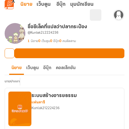
ข้ามไปยังเนื้อหาหลัก
นิยาย
เว็บตูน
อีบุ๊ก
มุมนักเขียน
ชื่อซีเล็คที่แปลว่าปลากระป๋อง
@Kunlak212224236
1
นิยาย
0
เว็บตูน
0
อีบุ๊ก
0
คนติดตาม
นิยาย
เว็บตูน
อีบุ๊ก
คอลเล็กชัน
นามปากกา
ระบบสร้างอารยธรรม
แฟนตาซี
Kunlak212224236