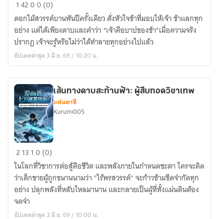
บุปผา
1
42
0
0 (0)
แห่ง
ดอกไม้สวรรค์บานพันปีครั้งเดียว ดั่งหัวใจข้าที่มอบให้เจ้า ข้าแลกทุก
สวรรค์:
อย่าง แต่ได้เพียงดาบและคำว่า “เจ้าคือบาปของข้า”เมื่อความจริง
รอย
ปรากฏ เจ้าจะรู้หรือไม่ว่าได้ทำลายทุกอย่างไปแล้ว
รัก
อัปเดตล่าสุด 3 มิ.ย. 69 / 10:20 น.
รอย
บาป
บน
เส้นทางดาบสะท้านฟ้า: ผู้สืบทอดวิชาเทพ
เขา
แฟนตาซี
สวรรค์
Kurumi005
เส้น
2
13
1
0 (0)
ทาง
ในโลกที่วิชาการต่อสู้คือชีวิต และพลังภายในกำหนดชะตา ใครจะคิด
ดาบ
ว่าเด็กชายผู้ถูกขนานนามว่า "ไร้พรสวรรค์" จะก้าวข้ามขีดจำกัดทุก
สะท้าน
อย่าง ปลุกพลังที่หลับใหลมานาน และกลายเป็นผู้ที่ทั้งแผ่นดินต้อง
ฟ้า:
จดจำ
ผู้
อัปเดตล่าสุด 3 มิ.ย. 69 / 10:00 น.