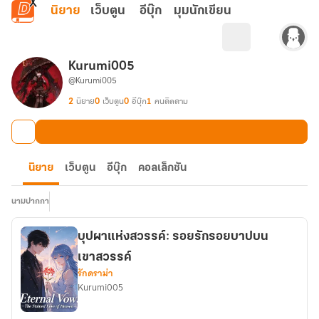
ข้ามไปยังเนื้อหาหลัก
นิยาย
เว็บตูน
อีบุ๊ก
มุมนักเขียน
Kurumi005
@Kurumi005
2
นิยาย
0
เว็บตูน
0
อีบุ๊ก
1
คนติดตาม
นิยาย
เว็บตูน
อีบุ๊ก
คอลเล็กชัน
นามปากกา
บุปผาแห่งสวรรค์: รอยรักรอยบาปบน
เขาสวรรค์
รักดราม่า
Kurumi005