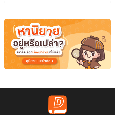
สืบทอด
วิชา
เทพ