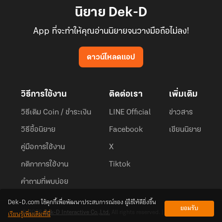
นิยาย Dek-D
App ที่จะทำให้คุณอ่านนิยายจนวางมือถือไม่ลง!
ดาวน์โหลดแอป
วิธีการใช้งาน
ติดต่อเรา
เพิ่มเติม
วิธีเติม Coin / ชำระเงิน
LINE Official
ข่าวสาร
วิธีซื้อนิยาย
Facebook
เขียนนิยาย
คู่มือการใช้งาน
X
กติกาการใช้งาน
Tiktok
คำถามที่พบบ่อย
Dek-D.com ใช้คุกกี้เพื่อพัฒนาประสบการณ์ของ ผู้ใช้ให้ดียิ่งขึ้น
ยอมรับ
เรียนรู้เพิ่มเติมที่นี่
© 2026
Dek-D Interactive Co.,Ltd.
All rights reserved. |
Privacy Policy