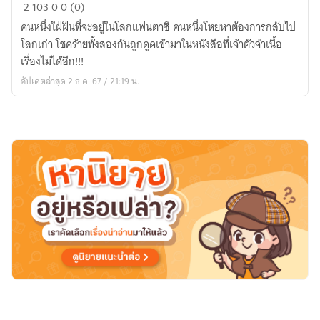
ขอ
2
103
0
0 (0)
วิธี
คนหนึ่งใฝ่ฝันที่จะอยู่ในโลกแฟนตาซี คนหนึ่งโหยหาต้องการกลับไป
ออก
โลกเก่า โชคร้ายทั้งสองกันถูกดูดเข้ามาในหนังสือที่เจ้าตัวจำเนื้อ
จาก
เรื่องไม่ได้อีก!!!
ต่าง
อัปเดตล่าสุด 2 ธ.ค. 67 / 21:19 น.
โลก
ให้
พวก
ผม
ทั้ง
สอง
ที
ครับ!