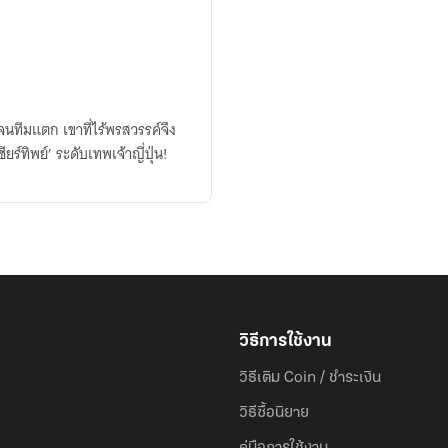
นทีมแตก เขาที่ไร้พรสวรรค์จึง
ร์ทิพย์’ ระดับเทพเจ้าญี่ปุ่น!
วิธีการใช้งาน
วิธีเติม Coin / ชำระเงิน
วิธีซื้อนิยาย