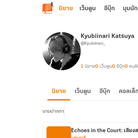
ข้ามไปยังเนื้อหาหลัก
นิยาย
เว็บตูน
อีบุ๊ก
มุมนัก
Kyubiinari Katsuya
@Kyubiinari_
1
นิยาย
0
เว็บตูน
0
อีบุ๊ก
0
คนต
นิยาย
เว็บตูน
อีบุ๊ก
คอลเล็ก
นามปากกา
Echoes in the Court: เสียงส
แฟนตาซี