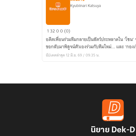
Kyubiinari Katsuya
Echoes
1
32
0
0 (0)
in
อดีตเพื่อนร่วมทีมกลายเป็นสัตว์ประหลาดใน ‘โซน’ จ
the
ขอกลับมาพิสูจน์ตัวเองร่วมกับทีมใหม่... และ ‘กองเชีย
Court:
อัปเดตล่าสุด 12 มิ.ย. 69 / 09:35 น.
เสียง
สะท้อน
สังเวียน
บาส
นิยาย Dek-D