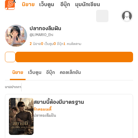
ข้ามไปยังเนื้อหาหลัก
นิยาย
เว็บตูน
อีบุ๊ก
มุมนักเขียน
ปลาทองลืมฝัน
@LIMARIO_Ehi
2
นิยาย
0
เว็บตูน
0
อีบุ๊ก
1
คนติดตาม
นิยาย
เว็บตูน
อีบุ๊ก
คอลเล็กชัน
นามปากกา
สยามนี้ต้องมีมาตรฐาน
รักคอมเมดี้
ปลาทองลืมฝัน