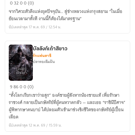
สยาม
0
32
0
0 (0)
นี้
จากวิศวะตัวตึงแห่งยุคปัจจุบัน… สู่ช่างหลวงแห่งกรุงสยาม “ในเมื่อ
ต้อง
ย้อนเวลามาทั้งที งานนี้ก็ต้องได้มาตรฐาน”
มี
อัปเดตล่าสุด 17 พ.ค. 69 / 12:54 น.
มาตรฐาน
บัลลังก์เถ้าสีขาว
รักแฟนตาซี
ปลาทองลืมฝัน
บัลลังก์
9
86
0
0 (0)
เถ้า
“ทั้งโลกเรียกเขาว่าอสูร” องค์ชายผู้สังหารน้องชายแท้ เพื่อรักษา
สี
ราชวงศ์ กลายเป็นกษัตริย์ที่ผู้คนหวาดกลัว — และเธอ “ราชินีปีศาจ”
ขาว
ผู้พิพากษาคนบาป ได้ปลอมตัวเข้ามาช่วงชิงชีวิตของกษัตริย์ผู้เปื้อน
เลือด
อัปเดตล่าสุด 12 พ.ค. 69 / 15:59 น.