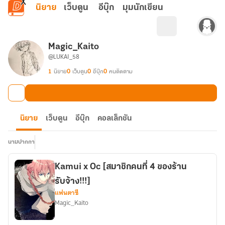
ข้ามไปยังเนื้อหาหลัก
นิยาย
เว็บตูน
อีบุ๊ก
มุมนักเขียน
Magic_Kaito
@LUKAI_58
1
นิยาย
0
เว็บตูน
0
อีบุ๊ก
0
คนติดตาม
นิยาย
เว็บตูน
อีบุ๊ก
คอลเล็กชัน
นามปากกา
Kamui x Oc [สมาชิกคนที่ 4 ของร้าน
รับจ้าง!!!]
แฟนตาซี
Magic_Kaito