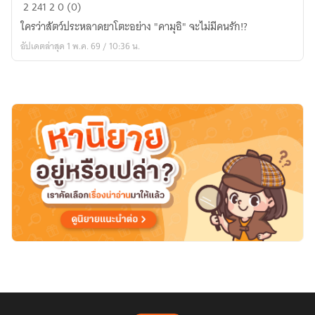
Kamui
2
241
2
0 (0)
x
ใครว่าสัตว์ประหลาดยาโตะอย่าง "คามุอิ" จะไม่มีคนรัก!?
Oc
อัปเดตล่าสุด 1 พ.ค. 69 / 10:36 น.
[สมาชิก
คน
ที่
4
ของ
ร้าน
รับจ้าง!!!]