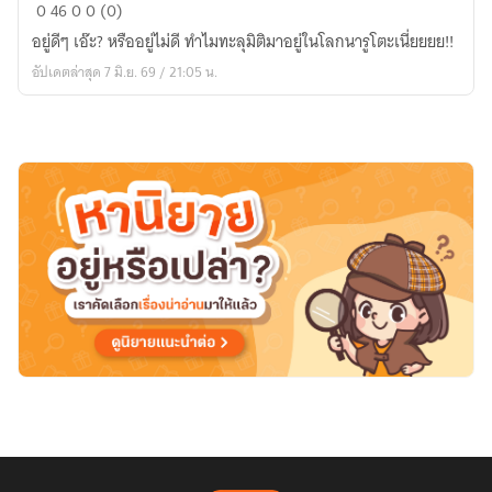
ระบบ
0
46
0
0 (0)
รับ
อยู่ดีๆ เอ๊ะ? หรืออยู่ไม่ดี ทำไมทะลุมิติมาอยู่ในโลกนารูโตะเนี่ยยยย!!
บท
อัปเดตล่าสุด 7 มิ.ย. 69 / 21:05 น.
อาจารย์
ผู้
แข็งแกร่ง(?)
แห่ง
โลก
นินจา