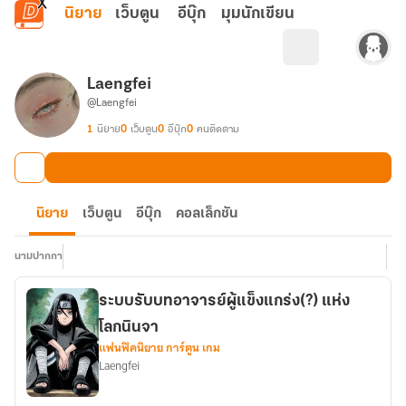
ข้ามไปยังเนื้อหาหลัก
นิยาย
เว็บตูน
อีบุ๊ก
มุมนักเขียน
Laengfei
@Laengfei
1
นิยาย
0
เว็บตูน
0
อีบุ๊ก
0
คนติดตาม
นิยาย
เว็บตูน
อีบุ๊ก
คอลเล็กชัน
นามปากกา
ระบบรับบทอาจารย์ผู้แข็งแกร่ง(?) แห่ง
โลกนินจา
แฟนฟิคนิยาย การ์ตูน เกม
Laengfei