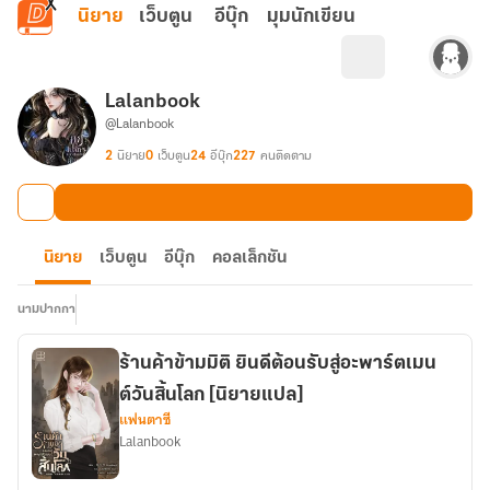
ข้ามไปยังเนื้อหาหลัก
นิยาย
เว็บตูน
อีบุ๊ก
มุมนักเขียน
Lalanbook
@Lalanbook
2
นิยาย
0
เว็บตูน
24
อีบุ๊ก
227
คนติดตาม
นิยาย
เว็บตูน
อีบุ๊ก
คอลเล็กชัน
นามปากกา
ร้านค้าข้ามมิติ ยินดีต้อนรับสู่อะพาร์ตเมน
ต์วันสิ้นโลก [นิยายแปล]
แฟนตาซี
Lalanbook