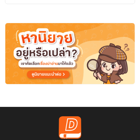
แสนสุข
[จบ]