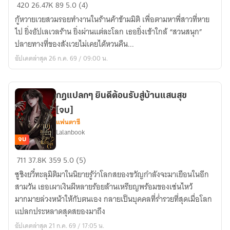
ร้าน
420
26.47K
89
5.0 (4)
ค้า
กู้หวายเวยสวมรอยทำงานในร้านค้าข้ามมิติ เพื่อตามหาพี่สาวที่หาย
ข้าม
ไป ยิ่งอัปเลเวลร้าน ยิ่งผ่านแต่ละโลก เธอยิ่งเข้าใกล้ “สวนสนุก”
มิติ
ปลายทางที่ของสังเวยไม่เคยได้หวนคืน...
ยินดี
อัปเดตล่าสุด 26 ก.ค. 69 / 09:00 น.
ต้อน
รับ
สู่
กฎแปลกๆ ยินดีต้อนรับสู่บ้านแสนสุข
อะ
[จบ]
พาร์
แฟนตาซี
ต
Lalanbook
เมน
จบ
ต์
กฎ
711
37.8K
359
5.0 (5)
วัน
แปลกๆ
สิ้น
ซูชิงยวี๋ทะลุมิติมาในนิยายรู้ว่าโลกสยองขวัญกำลังจะมาเยือนในอีก
ยินดี
โลก
สามวัน เธอเผาเงินผีหลายร้อยล้านเหรียญพร้อมของเซ่นไหว้
ต้อนรับ
[นิยาย
มากมายล่วงหน้าให้กับตนเอง กลายเป็นบุคคลที่ร่ำรวยที่สุดเมื่อโลก
สู่
แปล]
แปลกประหลาดสุดสยองมาถึง
บ้าน
อัปเดตล่าสุด 21 ก.ค. 69 / 17:05 น.