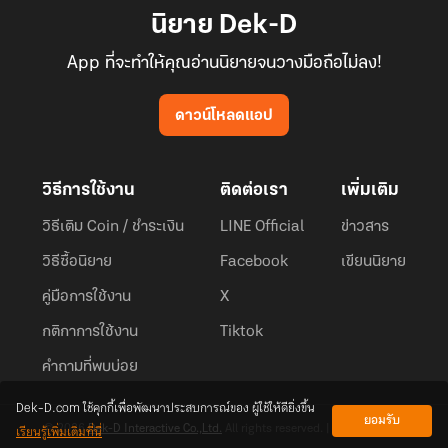
นิยาย Dek-D
App ที่จะทำให้คุณอ่านนิยายจนวางมือถือไม่ลง!
ดาวน์โหลดแอป
วิธีการใช้งาน
ติดต่อเรา
เพิ่มเติม
วิธีเติม Coin / ชำระเงิน
LINE Official
ข่าวสาร
วิธีซื้อนิยาย
Facebook
เขียนนิยาย
คู่มือการใช้งาน
X
กติกาการใช้งาน
Tiktok
คำถามที่พบบ่อย
Dek-D.com ใช้คุกกี้เพื่อพัฒนาประสบการณ์ของ ผู้ใช้ให้ดียิ่งขึ้น
ยอมรับ
เรียนรู้เพิ่มเติมที่นี่
© 2026
Dek-D Interactive Co.,Ltd.
All rights reserved. |
Privacy Policy