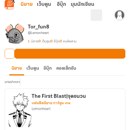
ข้ามไปยังเนื้อหาหลัก
นิยาย
เว็บตูน
อีบุ๊ก
มุมนักเขียน
Tor_fun8
@Lemonheart
1
นิยาย
0
เว็บตูน
0
อีบุ๊ก
0
คนติดตาม
นิยาย
เว็บตูน
อีบุ๊ก
คอลเล็กชัน
นามปากกา
The First Blast|จุดชนวน
แฟนฟิคนิยาย การ์ตูน เกม
Lemonheart