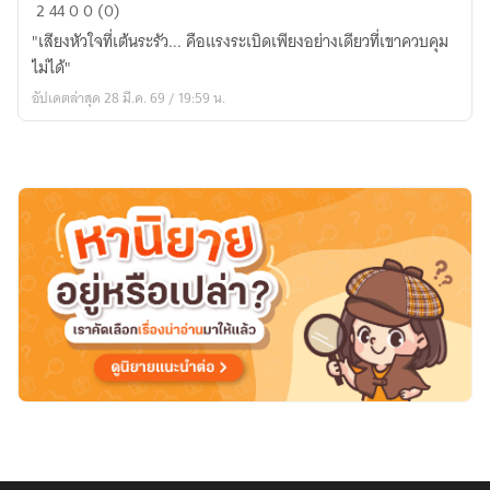
The
2
44
0
0 (0)
First
"เสียงหัวใจที่เต้นระรัว... คือแรงระเบิดเพียงอย่างเดียวที่เขาควบคุม
Blast|
ไม่ได้"
จุด
อัปเดตล่าสุด 28 มี.ค. 69 / 19:59 น.
ชนวน