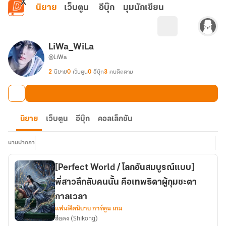
ข้ามไปยังเนื้อหาหลัก
นิยาย
เว็บตูน
อีบุ๊ก
มุมนักเขียน
LiWa_WiLa
@LiWa
2
นิยาย
0
เว็บตูน
0
อีบุ๊ก
3
คนติดตาม
นิยาย
เว็บตูน
อีบุ๊ก
คอลเล็กชัน
นามปากกา
[Perfect World / โลกอันสมบูรณ์แบบ]
พี่สาวลึกลับคนนั้น คือเทพธิดาผู้กุมชะตา
กาลเวลา
แฟนฟิคนิยาย การ์ตูน เกม
สือคง (Shikong)