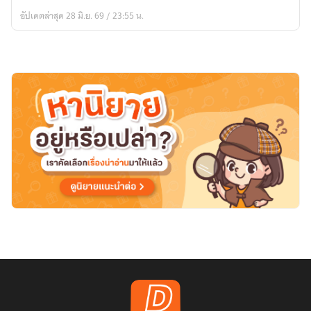
Hidden
อัปเดตล่าสุด 28 มิ.ย. 69 / 23:55 น.
Voices:
เมื่อ
คน
ตาย
อยาก
รายงาน
ข่าว