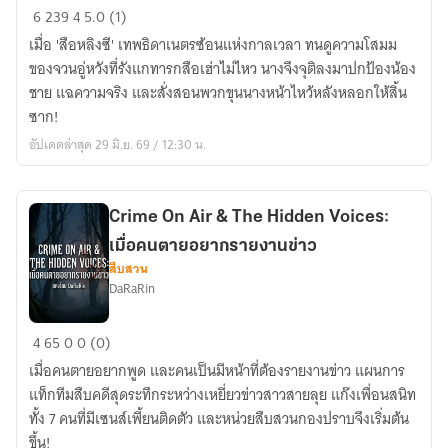
[Perfect
6
239
4
5.0 (1)
World
เมื่อ 'สือหลิงซี' เทพธิดาเนตรซ้อนแห่งกาลเวลา ทนดูความโสมม
/
ของจวนอู่หวังที่รังแกทารกสือเฮ่าไม่ไหว นางจึงจุติลงมาปกป้องน้อง
โลก
ชาย แฉความจริง และสั่งสอนพวกขุนนางหน้าไหว้หลังหลอกให้สิ้น
อัน
ซาก!
สมบูรณ์
อัปเดตล่าสุด 29 มิ.ย. 69 / 12:30 น.
แบบ]
พี่
สาว
ลึกลับ
Crime On Air & The Hidden Voices:
คน
เมื่อคนตายอยากรายงานข่าว
นั้น
สืบสวน
DaRaRin
คือ
เทพธิดา
Crime
ผู้
4
65
0
0 (0)
On
กุม
เมื่อคนตายอยากพูด และคนเป็นมีหน้าที่ต้องรายงานข่าว แผนการ
Air
ชะตา
แท็กทีมสืบคดีสุดระทึกระหว่างเหยี่ยวข่าวสาวสายลุย แก๊งเพื่อนสนิท
&
กาล
ทั้ง 7 คนที่มีเซนส์เพี้ยนติดตัว และหน่วยสืบสวนกองปราบจึงเริ่มต้น
The
เวลา
ขึ้น!