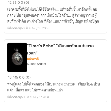
ว่า
12
36
0
0 (0)
ไงนะ..เกิด
เขาตายทั้งที่ยังไม่เคยได้ใช้ชีวิตจริง... แต่พอตื่นขึ้นมาอีกครั้ง ดัน
ใหม่
กลายเป็น "ซุนหงอคง" จากเด็กป่วยโรคร้าย.. สู่ร่างพญาวานรผู้
เป็น
สะท้านฟ้าดิน คนต่างโลก ที่ต้องแบกภารกิจอัญเชิญพระไตรปิฎก
ลิง
อัปเดตล่าสุด 9 มิ.ย. 69 / 18:20 น.
เนี่ย
นะ
"Time's Echo" "เสียงสะท้อนแห่งกาล
เวลา"
แฟนตาซี
K.Luna Ardent
"Time's
13
445
0
0 (0)
Echo"
ทางผู้แต่ง ได้ตั้งใจทดลอง ให้โปรแกรม ChatGPT เรียบเรียง/ปรับ
"เสียง
แต่ง เนื้อหา และ ได้ตรวจทานก่อนแล้ว
สะท้อน
อัปเดตล่าสุด 19 ก.ย. 67 / 17:28 น.
แห่ง
กาล