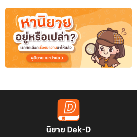
เวลา"
นิยาย Dek-D