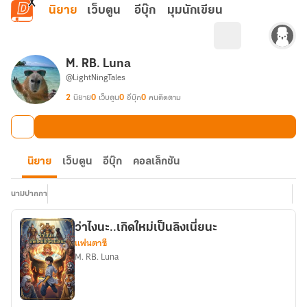
ข้ามไปยังเนื้อหาหลัก
นิยาย
เว็บตูน
อีบุ๊ก
มุมนักเขียน
M. RB. Luna
@LightNingTales
2
นิยาย
0
เว็บตูน
0
อีบุ๊ก
0
คนติดตาม
นิยาย
เว็บตูน
อีบุ๊ก
คอลเล็กชัน
นามปากกา
ว่าไงนะ..เกิดใหม่เป็นลิงเนี่ยนะ
แฟนตาซี
M. RB. Luna