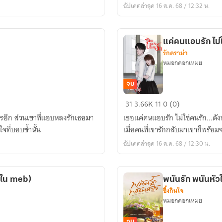
อัปเดตล่าสุด 16 ส.ค. 68 / 12:32 น.
เมีย
ลับ
ใน
แค่คนแอบรัก ไม
นิยาย
รักดราม่า
ของ
หมอกดอกเหมย
คน
อื่น
จบ
(ฟรี
แค่
31
3.66K
11
0 (0)
มีE-
คน
กใครอีก ส่วนเขาที่แอบหลงรักเธอมา
bookในmeb)
เธอแค่คนแอบรัก ไม่ใช่คนรัก...ดังน
แอบ
ที่บอบช้ำนั้น
เมื่อคนที่เขารักกลับมาเขาก็พร้อม
รัก
อัปเดตล่าสุด 16 ส.ค. 68 / 12:30 น.
ไม่ใช่
คน
รัก
okใน meb)
พนันรัก พนันหัว
(ฟรี
ซึ้งกินใจ
มีE-
หมอกดอกเหมย
bookในmeb)
จบ