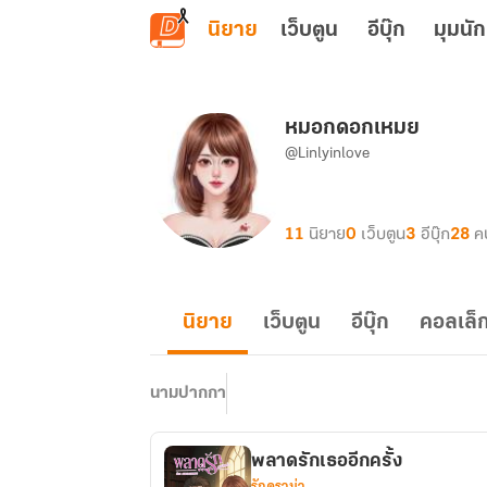
ข้ามไปยังเนื้อหาหลัก
นิยาย
เว็บตูน
อีบุ๊ก
มุมนัก
หมอกดอกเหมย
@Linlyinlove
11
นิยาย
0
เว็บตูน
3
อีบุ๊ก
28
ค
นิยาย
เว็บตูน
อีบุ๊ก
คอลเล็ก
นามปากกา
พลาดรักเธออีกครั้ง
รักดราม่า