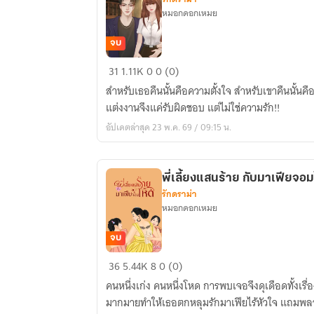
หมอกดอกเหมย
จบ
พลาด
31
1.11K
0
0 (0)
รัก
สำหรับเธอคืนนั้นคือความตั้งใจ สำหรับเขาคืนนั้น
เธอ
แต่งงานจึงแค่รับผิดชอบ แต่ไม่ใช่ความรัก!!
อีก
อัปเดตล่าสุด 23 พ.ค. 69 / 09:15 น.
ครั้ง
พี่เลี้ยงแสนร้าย กับมาเฟียจอ
รักดราม่า
หมอกดอกเหมย
จบ
พี่
36
5.44K
8
0 (0)
เลี้ยง
คนหนึ่งเก่ง คนหนึ่งโหด การพบเจอจึงดุเดือดทั้งเร
แสน
มากมายทำให้เธอตกหลุมรักมาเฟียไร้หัวใจ แถมพลาด
ร้าย