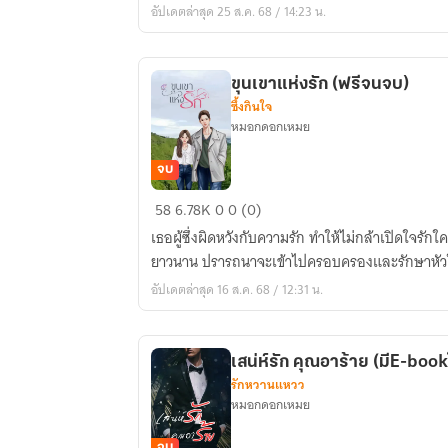
อัปเดตล่าสุด 25 ส.ค. 68 / 14:23 น.
กับ
มาเฟีย
จอม
ขุนเขาแห่งรัก (ฟรีจนจบ)
โหด
ซึ้งกินใจ
(มี
หมอกดอกเหมย
E-
book)
จบ
ขุนเขา
58
6.78K
0
0 (0)
แห่ง
เธอผู้ซึ่งผิดหวังกับความรัก ทำให้ไม่กล้าเปิดใจรั
รัก
ยาวนาน ปรารถนาจะเข้าไปครอบครองและรักษาหัวใจ
(ฟรี
อัปเดตล่าสุด 16 ส.ค. 68 / 12:31 น.
จนจบ)
เสน่ห์รัก คุณอาร้าย (มีE-bo
รักหวานแหวว
หมอกดอกเหมย
จบ