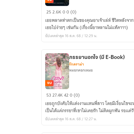
เสน่ห์
25
2.6K
0
0 (0)
รัก
เธอพลาดท่าตกเป็นของคุณอาเจ้าเล่ห์ ชีวิตหลังจากนี้
คุณ
เธอไปง่ายๆ เช่นกัน (เรื่องนี้อาหลานไม่แท้คาาา)
อา
อัปเดตล่าสุด 16 ส.ค. 68 / 12:29 น.
ร้าย
(มีE-
bookใน
ภรรยานอกใจ (มี E-Book)
meb)
รักดราม่า
หมอกดอกเหมย
จบ
ภรรยา
53
27.4K
42
0 (0)
นอกใจ
เธอถูกบังคับให้แต่งงานแทนพี่สาว โดยมีเงื่อนไขจะหย
(มี
เป็นได้แค่ภรรยาที่เขาไม่เคยรัก ไม่คิดผูกพัน รอแค่วัน
E-
อัปเดตล่าสุด 16 ส.ค. 68 / 12:27 น.
Book)