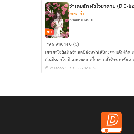
จำเลยรัก หัวใจซาตาน (มี E-
รักดราม่า
หมอกดอกเหมย
จบ
จำเลย
49
9.91K
14
0 (0)
รัก
เขาเข้าใจผิดคิดว่าเธอมีส่วนทำให้น้องชายเสียชีวิต
หัวใจ
(ไม่มีนอกใจ มีแต่พระเอกเถื่อนๆ คลั่งรักชอบรังแก
ซาตาน
อัปเดตล่าสุด 15 ส.ค. 68 / 12:16 น.
(มี
E-
bookใน
meb)