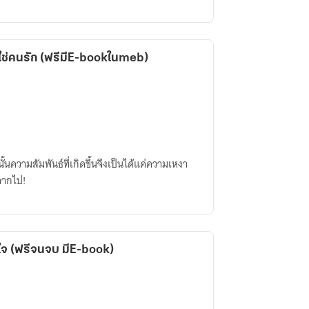
่ใช่คนรัก (ฟรีมีE-bookในmeb)
ั้นความสัมพันธ์ที่เกิดขึ้นจึงเป็นได้แค่ความเหงา
จากไป!
ใจ (ฟรีจนจบ มีE-book)