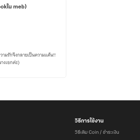
book
bookใน meb)
 ความรักจึงกลายเป็นความแค้น!!
นางเอกค่ะ)
วิธีการใช้งาน
วิธีเติม Coin / ชำระเงิน