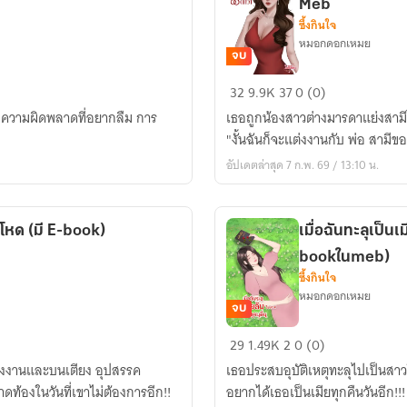
Meb
ซึ้งกินใจ
หมอกดอกเหมย
จบ
ไม่
32
9.9K
37
0 (0)
เป็น
คือความผิดพลาดที่อยากลืม การ
เธอถูกน้องสาวต่างมารดาแย่งสามีไป
แล้ว
"งั้นฉันก็จะแต่งงานกับ พ่อ สามีขอ
ภรรยา
อัปเดตล่าสุด 7 ก.พ. 69 / 13:10 น.
ขอ
เป็น
แม่
มโหด (มี E-book)
เมื่อฉันทะลุเป็น
เลี้ยง
bookในmeb)
ดี
ซึ้งกินใจ
กว่า/
หมอกดอกเหมย
มี
จบ
E-
เมื่อ
29
1.49K
2
0 (0)
book
ฉันทะ
ื่องงานและบนเตียง อุปสรรค
ใน
เธอประสบอุบัติเหตุทะลุไปเป็นสาว
ลุ
ท้องในวันที่เขาไม่ต้องการอีก!!
Meb
อยากได้เธอเป็นเมียทุกคืนวันอีก!
เป็น