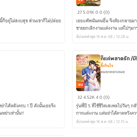
พนัน
27
5.01K
0
0 (0)
รัก
ก็อยุ่ไม่สงบสุข ส่วนเขาก็ไม่ปล่อย
เธอแพ้พนันคนอื่น จึงต้องกลายมาเป็นคู่หมั้นปลอมๆ และ
พนัน
ชายยกเลิกงานแต่งงาน แต่ไปๆมาๆ
หัวใจ
อัปเดตล่าสุด 16 ส.ค. 68 / 12:28 น.
(ฟรี
จนจบ
มีE-
ก็แค่พลาดรัก /ม
book)
ซึ้งกินใจ
หมอกดอกเหมย
จบ
ก็
32
4.52K
4
0 (0)
แค่
่าได้หลังครบ 1 ปี ดังนั้นเธอจึง
รุ่นพี่ปี 5 ที่ใช้ชีวิตเสเพลไปวันๆ
พลาด
หย่าเท่านั้น!!
การแต่งงาน แต่อย่าได้คาดหวังควา
รัก
อัปเดตล่าสุด 16 ส.ค. 68 / 12:15 น.
/
มีE-