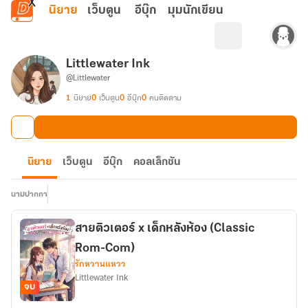
ข้ามไปยังเนื้อหาหลัก
นิยาย
เว็บตูน
อีบุ๊ก
มุมนักเขียน
Littlewater Ink
@Littlewater
1
นิยาย
0
เว็บตูน
0
อีบุ๊ก
0
คนติดตาม
นิยาย
เว็บตูน
อีบุ๊ก
คอลเล็กชัน
นามปากกา
สายติวเตอร์ x เด็กหลังห้อง (Classic
Rom-Com)
รักหวานแหวว
Littlewater Ink
จบ