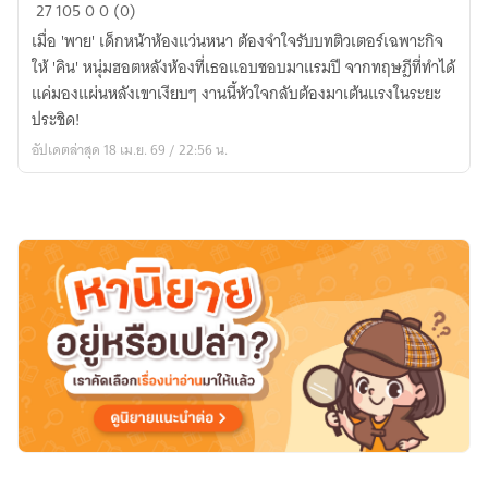
สาย
27
105
0
0 (0)
ติวเตอร์
เมื่อ 'พาย' เด็กหน้าห้องแว่นหนา ต้องจำใจรับบทติวเตอร์เฉพาะกิจ
x
ให้ 'คิน' หนุ่มฮอตหลังห้องที่เธอแอบชอบมาแรมปี จากทฤษฎีที่ทำได้
เด็ก
แค่มองแผ่นหลังเขาเงียบๆ งานนี้หัวใจกลับต้องมาเต้นแรงในระยะ
หลัง
ประชิด!
ห้อง
อัปเดตล่าสุด 18 เม.ย. 69 / 22:56 น.
(Classic
Rom-
Com)