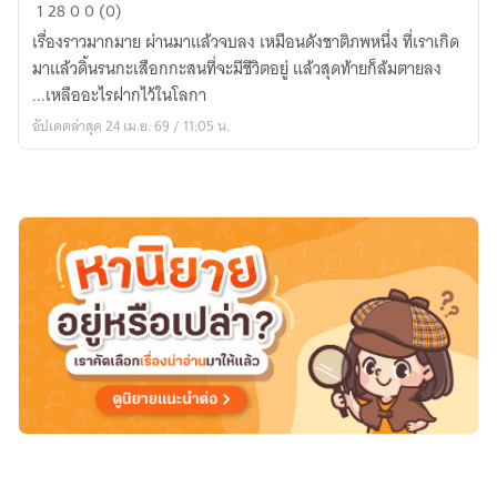
[เล่า
1
28
0
0 (0)
ความ
เรื่องราวมากมาย ผ่านมาแล้วจบลง เหมือนดังชาติภพหนึ่ง ที่เราเกิด
ฝัน]
มาแล้วดิ้นรนกะเสือกกะสนที่จะมีชีวิตอยู่ แล้วสุดท้ายก็ล้มตายลง
.
...เหลืออะไรฝากไว้ในโลกา
ชีวิต
อัปเดตล่าสุด 24 เม.ย. 69 / 11:05 น.
ดัง
ความ
ฝัน
...ชาติ
หนึ่ง