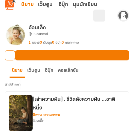
ข้ามไปยังเนื้อหาหลัก
นิยาย
เว็บตูน
อีบุ๊ก
มุมนักเขียน
อ้วนเล็ก
@Liusanmei
1
นิยาย
0
เว็บตูน
0
อีบุ๊ก
0
คนติดตาม
นิยาย
เว็บตูน
อีบุ๊ก
คอลเล็กชัน
นามปากกา
[เล่าความฝัน] . ชีวิตดังความฝัน ...ชาติ
หนึ่ง
นิทาน วรรณกรรม
อ้วนเล็ก