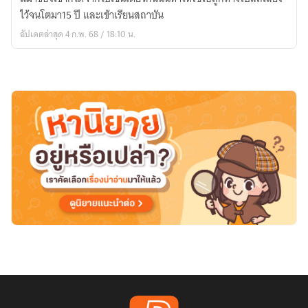
โลก
ไว้จนโตมา15 ปี และเข้าเรียนสถาบัน
กับ
อัปเดตล่าสุด 4 ก.พ. 68 / 18:10 น.
เวทย์
ดวงดาว