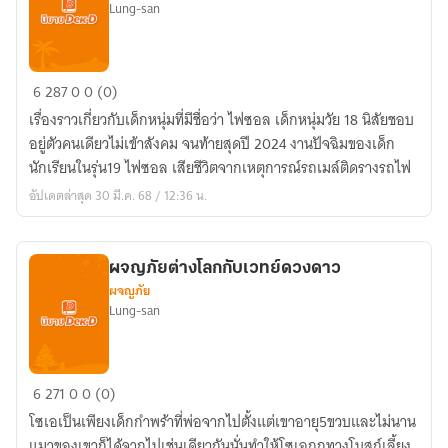
Lung-san
ตำนาน
6
287
0
0 (0)
วิญญาณ
เรื่องราวเกี่ยวกับเด็กหนุ่มที่มีชื่อว่า ไฟซอล เด็กหนุ่มวัย 18 นิสัยชอบ
เวทย์
อยู่ตัวคนเดียวไม่เข้าสังคม จนท้ายสุดปี 2024 งานปัจฉิมของเด็ก
มนต์
นักเรียนในรุ่น19 ไฟซอล เสียชีวิตจากเหตุการณ์รถเมล์ติดรางรถไฟ
อัปเดตล่าสุด 30 มี.ค. 68 / 12:36 น.
ผจญภัยต่างโลกกับเวทย์ดวงดาว
ผจญภัย
Lung-san
ผจญ
6
271
0
0 (0)
ภัย
โซเอเป็นเพียงเด็กกำพร้าที่พ่อจากไปตั้งแต่เขาอายุ5ขวบและไม่นาน
ต่าง
แมาของเขาก็ได้จากไปเช่นเดียวกันนั่นทำให้โซเอถูกทางโบสถ์เลี้ยง