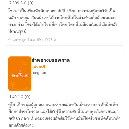
มหาเทพ
7
399
3
0 (0)
ใน
โซระ ' เป็นเพียงนักศึกษามหาลัยปี 1 ที่ชอ บการต่อสู้และวิจัยเป็น
ใต้
หลัก จนอยู่มาวันหนึ่งเขาได้จากโลกนี้ไปในช่วงข้ามคืนด้วยเหตุผล
หล้า
บางอย่าง โซระได้เกิดใหม่ที่ต่างโลก โลกที่ไม่มีเวทย์มนต์ มีแต่พลัง
ปราณยุทธ์
อัปเดตล่าสุด 4 ส.ค. 69 / 19:28 น.
อำพรางบรรพกาล
แฟนตาซี
Lung-san
อำพราง
1
49
1
0 (0)
บรรพ
อู่โซ เด็กหนุ่มผู้ถูกขนานนามว่าขยะสถาบันเนื่องจากการพักฝึกเพื่อ
กาล
ศึกษาตำราโบราณ และได้รับรู้ถึงความลับที่ไม่เคยพูดถึงของชนเผ่า
ศรัทธา กลายเป็นฉนวนเร่งผลักดันให้เขาหมั่นฝึกจริงจังเพื่อค้นหาคำ
ตอบด้วยตัวเอง