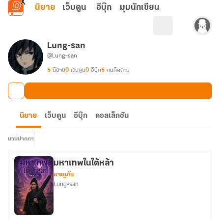
ข้ามไปยังเนื้อหาหลัก
นิยาย
เว็บตูน
อีบุ๊ก
มุมนักเขียน
Lung-san
@Lung-san
5
นิยาย
0
เว็บตูน
0
อีบุ๊ก
5
คนติดตาม
นิยาย
เว็บตูน
อีบุ๊ก
คอลเล็กชัน
นามปากกา
มหาเทพในใต้หล้า
ผจญภัย
Lung-san