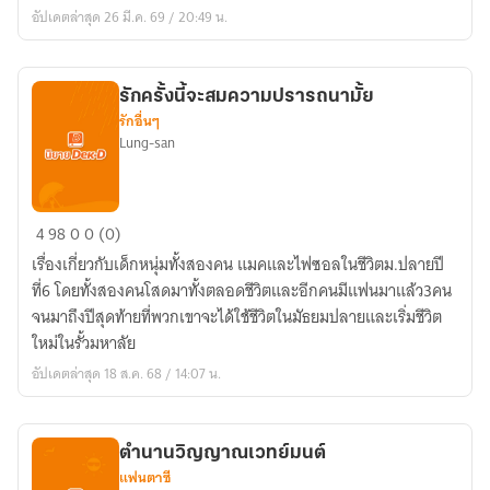
อัปเดตล่าสุด 26 มี.ค. 69 / 20:49 น.
รักครั้งนี้จะสมความปรารถนามั้ย
รักอื่นๆ
Lung-san
รัก
4
98
0
0 (0)
ครั้ง
เรื่องเกี่ยวกับเด็กหนุ่มทั้งสองคน แมคและไฟซอลในชีวิตม.ปลายปี
นี้
ที่6 โดยทั้งสองคนโสดมาทั้งตลอดชีวิตและอีกคนมีแฟนมาแล้ว3คน
จะ
จนมาถึงปีสุดท้ายที่พวกเขาจะได้ใช้ชีวิตในมัธยมปลายและเริ่มชีวิต
สม
ใหม่ในรั้วมหาลัย
ความ
อัปเดตล่าสุด 18 ส.ค. 68 / 14:07 น.
ปรารถนา
มั้ย
ตำนานวิญญาณเวทย์มนต์
แฟนตาซี