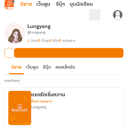
ข้ามไปยังเนื้อหาหลัก
นิยาย
เว็บตูน
อีบุ๊ก
มุมนักเขียน
Lungyang
@Lungyang
1
นิยาย
0
เว็บตูน
0
อีบุ๊ก
0
คนติดตาม
นิยาย
เว็บตูน
อีบุ๊ก
คอลเล็กชัน
นามปากกา
แรกรักเริ่มหวาน
รักหวานแหวว
Lungyang