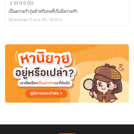
แรก
2
33
0
0 (0)
รัก
เป็นความว้าวุ่นสำหรับคนที่เริ่มมีความรัก
เริ่ม
อัปเดตล่าสุด 25 เม.ย. 69 / 18:29 น.
หวาน