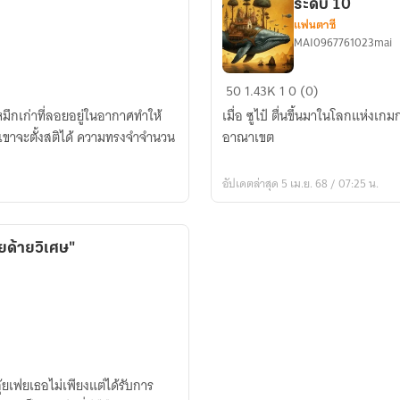
ระดับ 10
แฟนตาซี
MAI0967761023mai
ยุค
50
1.43K
1
0 (0)
แห่ง
หมึกเก่าที่ลอยอยู่ในอากาศทำให้
เมื่อ ซูไป๋ ตื่นขึ้นมาในโลกแห่งเ
การ
นที่เขาจะตั้งสติได้ ความทรงจำจำนวน
อาณาเขต
เป็น
ลอร์ด:
อัปเดตล่าสุด 5 เม.ย. 68 / 07:25 น.
ฉัน
เริ่ม
ต้น
วยด้ายวิเศษ"
ด้วย
หน่วย
วาฬ
ไท
ทัน
ระดับ
้ยเฟยเธอไม่เพียงแต่ได้รับการ
10