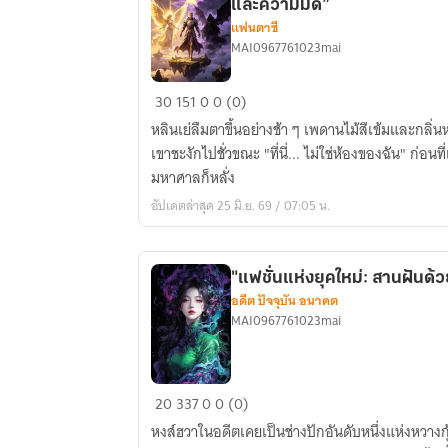
และความมืด”
แฟนตาซี
MAI0967761023mai
“เทพเจ้า
30
151
0
0 (0)
แห่ง
หลินเย่ลืมตาขึ้นอย่างช้า ๆ เพดานไม้สีเข้มและกลิ่น
ลอร์ด:
เขาชะงักไปชั่วขณะ "ที่นี่... ไม่ใช่ห้องของฉัน" ก่อ
การ
มหาศาลก็หลั่ง
ลงชื่อ
อัปเดตล่าสุด 25 มิ.ย. 69 / 07:05 น.
เข้า
ใช้
ด้วย
"แฟชั่นแห่งยุคใหม่: สานฝันด้
เทวทูต
อดีต ปัจจุบัน อนาคต
แห่ง
MAI0967761023mai
แสง
และ
ความ
"แฟชั่น
20
337
0
0 (0)
มืด”
แห่ง
หงส์ฮวาในอดีตเคยเป็นช่างปักอันดับหนึ่งแห่งหวางกุ
ยุค