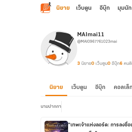
ข้ามไปยังเนื้อหาหลัก
นิยาย
เว็บตูน
อีบุ๊ก
มุมนัก
MAImai11
@MAI0967761023mai
3
นิยาย
0
เว็บตูน
0
อีบุ๊ก
6
คนต
นิยาย
เว็บตูน
อีบุ๊ก
คอลเล็ก
นามปากกา
“เทพเจ้าแห่งลอร์ด: การลงชื่อ