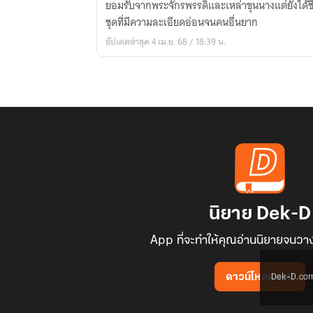
ยอมรับจากพระจักรพรรดิและเหล่าขุนนางแต่ยังได้ชื่อว่
ใหม่:
ชุดที่มีความละเอียดอ่อนจนคนอื่นยาก
สาน
อัปเดตล่าสุด 4 เม.ย. 68 / 18:39 น.
ฝัน
ด้วย
ด้าย
วิเศษ"
นิยาย Dek-D
App ที่จะทำให้คุณอ่านนิยายจนวาง
Dek-D.com ใช
ดาวน์โหลดแอป